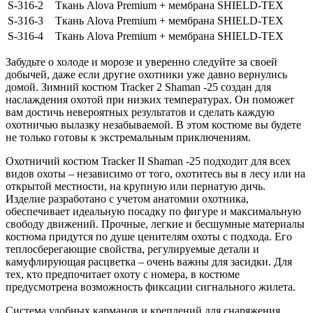
S-316-2
Ткань Alova Premium + мембрана SHIELD-TEX
S-316-3
Ткань Alova Premium + мембрана SHIELD-TEX
S-316-4
Ткань Alova Premium + мембрана SHIELD-TEX
Забудьте о холоде и морозе и уверенно следуйте за своей
добычей, даже если другие охотники уже давно вернулись
домой. Зимний костюм Tracker 2 Shaman -25 создан для
наслаждения охотой при низких температурах. Он поможет
вам достичь невероятных результатов и сделать каждую
охотничью вылазку незабываемой. В этом костюме вы будете
не только готовы к экстремальным приключениям.
Охотничий костюм Tracker II Shaman -25 подходит для всех
видов охоты – независимо от того, охотитесь вы в лесу или на
открытой местности, на крупную или пернатую дичь.
Изделие разработано с учетом анатомии охотника,
обеспечивает идеальную посадку по фигуре и максимальную
свободу движений. Прочные, легкие и бесшумные материалы
костюма придутся по душе ценителям охоты с подхода. Его
теплосберегающие свойства, регулируемые детали и
камуфлирующая расцветка – очень важны для засидки. Для
тех, кто предпочитает охоту с номера, в костюме
предусмотрена возможность фиксации сигнального жилета.
Система удобных карманов и креплений для снаряжения