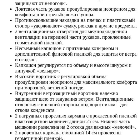
защищают от непогоды.
Локтевая часть рукавов продублирована неопреном для
комфорта при стрельбе лежа с упора.
Противоскользящие накладки на плечах и пластиковый
стопор «удерживают» сумку, рюкзак и другие предметы.
2 вентиляционных отверстия для межподкладочной
вентиляции на передней части рукавов, проклеенные
герметичной пленкой.
Несъемный капюшон с притачным козырьком и
дополнительной флисовой планкой для защиты от ветра
и осадков.
Капюшон регулируется по объему и высоте шнуром и
липучкой «велькро».
Высокий воротник с регулировкой объема
продублирован неопреном для максимального комфорта
при морозной, ветреной погоде.
Внутренний ветрозащитный воротник надежно
защищают шею от задувания ветром. Вентиляционные
отверстия с внешней стороны под воротником – для
отвода конденсата.
2 нагрудных прорезных кармана с проклеенной пленкой
влагозащитной молнией длиной 25 см. Нижняя часть
мешковин разделена на 2 отсека для важных «мелочей».
2 прорезных кармана с молнией 14 см проклеены
герметичной пленкой.