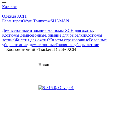
—
Каталог
—
Одежда ХСН
Галантерея
Обувь
Трикотаж
SHAMAN
—
Демисезонные и зимние костюмы ХСН для охоты
Костюмы демисезонные, зимние для рыбалки
Костюмы
летние
Жилеты для охоты
Жилеты страховочные
Головные
уборы зимние, демисезонные
Головные уборы летние
—
Костюм зимний «Tracker II (-25)» ХСН
Новинка