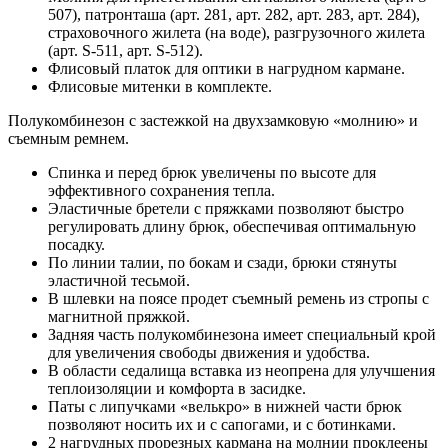
507), патронташа (арт. 281, арт. 282, арт. 283, арт. 284),
страховочного жилета (на воде), разгрузочного жилета
(арт. S-511, арт. S-512).
Флисовый платок для оптики в нагрудном кармане.
Флисовые митенки в комплекте.
Полукомбинезон с застежкой на двухзамковую «молнию» и
съемным ремнем.
Спинка и перед брюк увеличены по высоте для
эффективного сохранения тепла.
Эластичные бретели с пряжками позволяют быстро
регулировать длину брюк, обеспечивая оптимальную
посадку.
По линии талии, по бокам и сзади, брюки стянуты
эластичной тесьмой.
В шлевки на поясе продет съемный ремень из стропы с
магнитной пряжкой.
Задняя часть полукомбинезона имеет специальный крой
для увеличения свободы движения и удобства.
В области седалища вставка из неопрена для улучшения
теплоизоляции и комфорта в засидке.
Паты с липучками «велькро» в нижней части брюк
позволяют носить их и с сапогами, и с ботинками.
2 нагрудных прорезных кармана на молнии проклеены