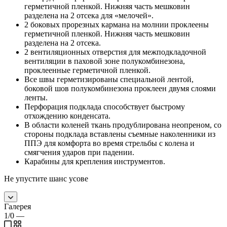
герметичной пленкой. Нижняя часть мешковин
разделена на 2 отсека для «мелочей».
2 боковых прорезных кармана на молнии проклеены
герметичной пленкой. Нижняя часть мешковин
разделена на 2 отсека.
2 вентиляционных отверстия для межподкладочной
вентиляции в паховой зоне полукомбинезона,
проклеенные герметичной пленкой.
Все швы герметизированы специальной лентой,
боковой шов полукомбинезона проклеен двумя слоями
ленты.
Перфорация подклада способствует быстрому
отхождению конденсата.
В области коленей ткань продублирована неопреном, со
стороны подклада вставлены съемные наколенники из
ППЭ для комфорта во время стрельбы с колена и
смягчения ударов при падении.
Карабины для крепления инструментов.
Не упустите шанс усове
Галерея
1/0
—