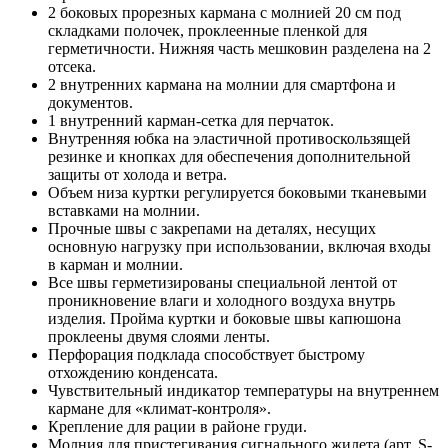
2 боковых прорезных кармана с молнией 20 см под
складками полочек, проклеенные пленкой для
герметичности. Нижняя часть мешковин разделена на 2
отсека.
2 внутренних кармана на молнии для смартфона и
документов.
1 внутренний карман-сетка для перчаток.
Внутренняя юбка на эластичной противоскользящей
резинке и кнопках для обеспечения дополнительной
защиты от холода и ветра.
Объем низа куртки регулируется боковыми тканевыми
вставками на молнии.
Прочные швы с закрепами на деталях, несущих
основную нагрузку при использовании, включая входы
в карман и молнии.
Все швы герметизированы специальной лентой от
проникновение влаги и холодного воздуха внутрь
изделия. Пройма куртки и боковые швы капюшона
проклеены двумя слоями ленты.
Перфорация подклада способствует быстрому
отхождению конденсата.
Чувствительный индикатор температуры на внутреннем
кармане для «климат-контроля».
Крепление для рации в районе груди.
Молния для пристегивания сигнального жилета (арт. S-