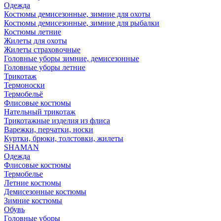
Одежда
Костюмы демисезонные, зимние для охоты
Костюмы демисезонные, зимние для рыбалки
Костюмы летние
Жилеты для охоты
Жилеты страховочные
Головные уборы зимние, демисезонные
Головные уборы летние
Трикотаж
Термоноски
Термобельё
Флисовые костюмы
Нательный трикотаж
Трикотажные изделия из флиса
Варежки, перчатки, носки
Куртки, брюки, толстовки, жилеты
SHAMAN
Одежда
Флисовые костюмы
Термобелье
Летние костюмы
Демисезонные костюмы
Зимние костюмы
Обувь
Головные уборы