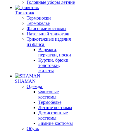
Головные уборы летние
Трикотаж
Термоноски
Термобельё
Флисовые костюмы
Нательный трикотаж
Трикотажные изделия
из флиса
Варежки,
перчатки, носки
Куртки, брюки,
толстовки,
жилеты
SHAMAN
Одежда
Флисовые
костюмы
Термобелье
Летние костюмы
Демисезонные
костюмы
Зимние костюмы
Обувь