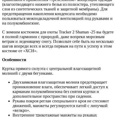
(влагоотводящего нижнего белья из полиэстера, утепляющего
слоя из синтетических тканей и защитной мембраны). Для
предотвращения накопления конденсата необходимо
пользоваться межподкладочной вентиляцией под рукавами и
на полукомбинезоне.
С зимним костюмом для охоты Tracker 2 Shaman -25 вы будете
в полной гармонии с природой, даже вопреки морозным
ветрам и леденящему снегу. Позвольте себе быть на несколько
шагов впереди всех и всегда первым на пути к успеху в этом
костюме от «ХСН».
Особенности
Куртка прямого силуэта с центральной влагозащитной
молнией с двумя бегунками.
Двухзамковая влагозащитная молния предотвращает
проникновение влаги, обеспечивает легкий доступ к
карманам полукомбинезона без снятия куртки и
дополнительное пространство при сидении.
Рукава покроя реглан специального кроя не стесняют
движений, манжеты регулируются патой с липучкой
«велкро».
Внутренние трикотажные манжеты на рукавах