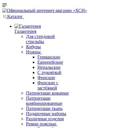
Каталог
Галантерея
Для стендовой
стрельбы
Кобуры
Ножны
Германские
Европейские
Непальские
С рукояткой
Финские
Финские с
застёжкой
Патронташи кожаные
Патронташи
комбинированные
Патронташи ткань
Подарочные наборы
Различные изделия
Ремни поясные