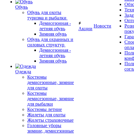
Обз
Обувь
Тех
Обувь для охоты
Зада
туризма и рыбалки
Опт
Демисезонная -
Новости
Роз
летняя обувь
Акции
поку
Зимняя обувь
Гара
Обувь для охранных и
Спос
силовых структур
опл
Демисезонная -
Пол
летняя обувь
кон
Зимняя обувь
Поль
согл
Одежда
Костюмы
демисезонные, зимние
для охоты
Костюмы
демисезонные, зимние
для рыбалки
Костюмы летние
Жилеты для охоты
Жилеты страховочные
Головные уборы
зимние, демисезонные