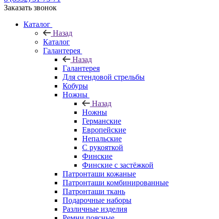
Заказать звонок
Каталог
Назад
Каталог
Галантерея
Назад
Галантерея
Для стендовой стрельбы
Кобуры
Ножны
Назад
Ножны
Германские
Европейские
Непальские
С рукояткой
Финские
Финские с застёжкой
Патронташи кожаные
Патронташи комбинированные
Патронташи ткань
Подарочные наборы
Различные изделия
Ремни поясные