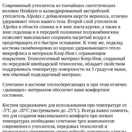
Современный утеплитель из тончайших синтетических
волокон Heatlayer и каландрированный австрийский
утеплитель Alpolux с добавлением шерсти мериноса, отлично
удерживают тепло вашего тела. Второй слой утеплителя
Alpolux в области спинки и в зоне локтя куртки, а также в
зоне седалища и в передней половинке полукомбинезона
позволяет максимально сохранять нагретый воздух и
предотвращать его быстрое остывание. К тому же, подклад
костюма скомбинирован из хорошо удерживающего тепло
микрофлиса и материала Keep-Heat с отражающим
покрытием. Технологичный материал Keep-Heat, созданный
по передовой швейцарской технологии, обладает свойством
поддерживать температуру поверхности на 5 градусов выше,
чем обычный подкладочный материал.
Сочетание в костюме теплосберегающих и при этом отлично
«дышащих» материалов обеспечит ваше комфортное
состояние.
Костюм предназначен для использования при температуре от
-5°C до -20°С (экстремально до -25°C). Всегда важно помнить,
что для создания максимального комфорта при низких
температурах необходимо сочетание трех компонентов:
современного утеплителя, передовых технологий и
правильного применения «трехслойной» концепции одежды