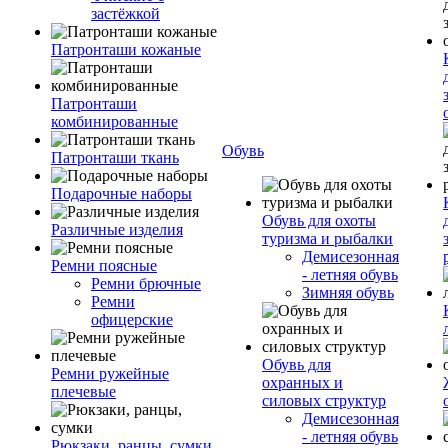
застёжкой
Патронташи кожаные
Патронташи
комбинированные
Обувь
Патронташи ткань
Подарочные наборы
Обувь для охоты
Различные изделия
туризма и рыбалки
Демисезонная
Ремни поясные
- летняя обувь
Ремни брючные
Зимняя обувь
Ремни
офицерские
Обувь для
Ремни ружейные
охранных и
плечевые
силовых структур
Демисезонная
- летняя обувь
Рюкзаки, ранцы, сумки