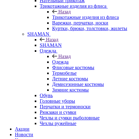
Нательный трикотаж
Трикотажные изделия из флиса
Назад
Трикотажные изделия из флиса
Варежки, перчатки, носки
Куртки, брюки, толстовки, жилеты
SHAMAN
Назад
SHAMAN
Одежда
Назад
Одежда
Флисовые костюмы
Термобелье
Летние костюмы
Демисезонные костюмы
Зимние костюмы
Обувь
Головные уборы
Перчатки и термоноски
Рюкзаки и сумки
Чехлы и сумки рыболовные
Чехлы ружейные
Акции
Новости