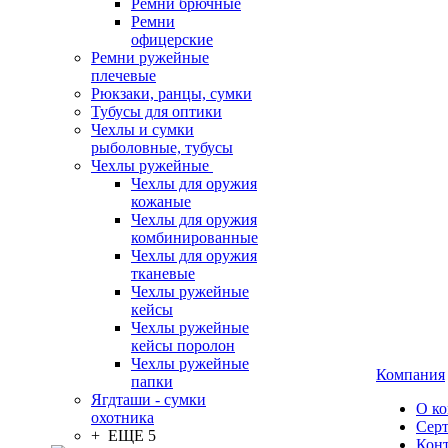
Ремни брючные
Ремни
офицерские
Ремни ружейные
плечевые
Рюкзаки, ранцы, сумки
Тубусы для оптики
Чехлы и сумки
рыболовные, тубусы
Чехлы ружейные
Чехлы для оружия
кожаные
Чехлы для оружия
комбинированные
Чехлы для оружия
тканевые
Чехлы ружейные
кейсы
Чехлы ружейные
кейсы поролон
Чехлы ружейные
Компания
папки
Ягдташи - сумки
О к
охотника
Сер
+ ЕЩЕ 5
Кон