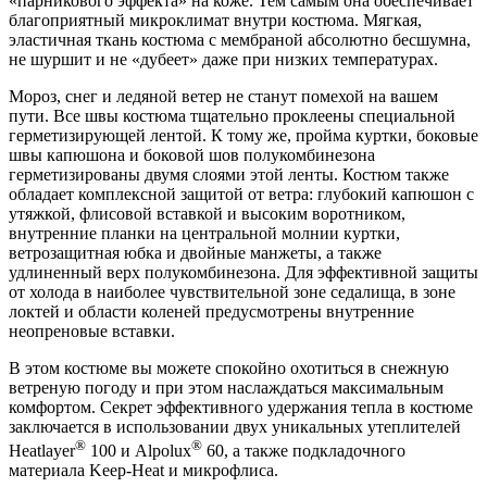
«парникового эффекта» на коже. Тем самым она обеспечивает
благоприятный микроклимат внутри костюма. Мягкая,
эластичная ткань костюма с мембраной абсолютно бесшумна,
не шуршит и не «дубеет» даже при низких температурах.
Мороз, снег и ледяной ветер не станут помехой на вашем
пути. Все швы костюма тщательно проклеены специальной
герметизирующей лентой. К тому же, пройма куртки, боковые
швы капюшона и боковой шов полукомбинезона
герметизированы двумя слоями этой ленты. Костюм также
обладает комплексной защитой от ветра: глубокий капюшон с
утяжкой, флисовой вставкой и высоким воротником,
внутренние планки на центральной молнии куртки,
ветрозащитная юбка и двойные манжеты, а также
удлиненный верх полукомбинезона. Для эффективной защиты
от холода в наиболее чувствительной зоне седалища, в зоне
локтей и области коленей предусмотрены внутренние
неопреновые вставки.
В этом костюме вы можете спокойно охотиться в снежную
ветреную погоду и при этом наслаждаться максимальным
комфортом. Секрет эффективного удержания тепла в костюме
заключается в использовании двух уникальных утеплителей
®
®
Heatlayer
100 и Alpolux
60, а также подкладочного
материала Keep-Heat и микрофлиса.