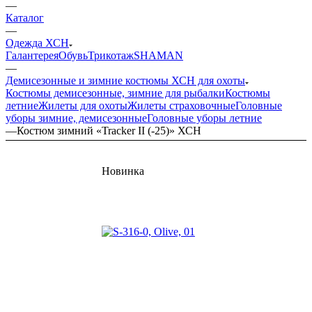
—
Каталог
—
Одежда ХСН
Галантерея
Обувь
Трикотаж
SHAMAN
—
Демисезонные и зимние костюмы ХСН для охоты
Костюмы демисезонные, зимние для рыбалки
Костюмы
летние
Жилеты для охоты
Жилеты страховочные
Головные
уборы зимние, демисезонные
Головные уборы летние
—
Костюм зимний «Tracker II (-25)» ХСН
Новинка