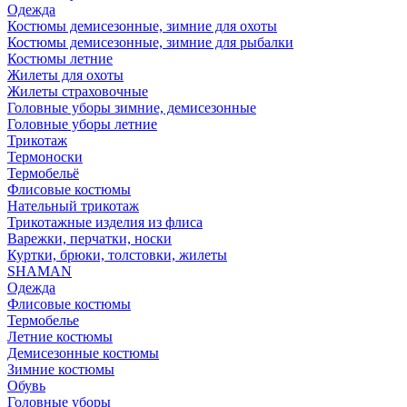
Одежда
Костюмы демисезонные, зимние для охоты
Костюмы демисезонные, зимние для рыбалки
Костюмы летние
Жилеты для охоты
Жилеты страховочные
Головные уборы зимние, демисезонные
Головные уборы летние
Трикотаж
Термоноски
Термобельё
Флисовые костюмы
Нательный трикотаж
Трикотажные изделия из флиса
Варежки, перчатки, носки
Куртки, брюки, толстовки, жилеты
SHAMAN
Одежда
Флисовые костюмы
Термобелье
Летние костюмы
Демисезонные костюмы
Зимние костюмы
Обувь
Головные уборы