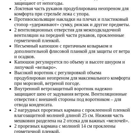
защищают от непогоды.
Локтевая часть рукавов продублирована неопреном для
комфорта при стрельбе лежа с упора.
Противоскользящие накладки на плечах и пластиковый
стопор «удерживают» сумку, рюкзак и другие предметы.
2 вентиляционных отверстия для межподкладочной
вентиляции на передней части рукавов, проклеенные
герметичной пленкой.
Несъемный капюшон с притачным козырьком и
дополнительной флисовой планкой для защиты от ветра
и осадков.
Капюшон регулируется по объему и высоте шнуром и
липучкой «велькро».
Высокий воротник с регулировкой объема
продублирован неопреном для максимального комфорта
при морозной, ветреной погоде.
Внутренний ветрозащитный воротник надежно
защищают шею от задувания ветром. Вентиляционные
отверстия с внешней стороны под воротником – для
отвода конденсата.
2 нагрудных прорезных кармана с проклеенной пленкой
влагозащитной молнией длиной 25 см. Нижняя часть
мешковин разделена на 2 отсека для важных «мелочей».
2 прорезных кармана с молнией 14 см проклеены
герметичной пленкой.