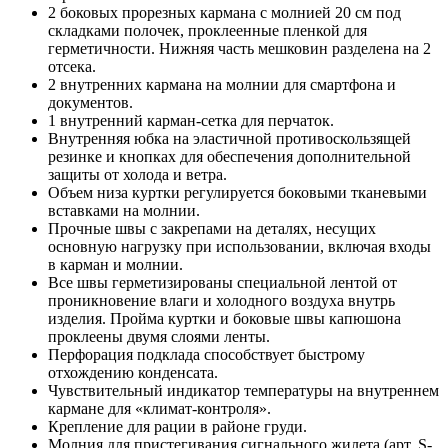
2 боковых прорезных кармана с молнией 20 см под
складками полочек, проклеенные пленкой для
герметичности. Нижняя часть мешковин разделена на 2
отсека.
2 внутренних кармана на молнии для смартфона и
документов.
1 внутренний карман-сетка для перчаток.
Внутренняя юбка на эластичной противоскользящей
резинке и кнопках для обеспечения дополнительной
защиты от холода и ветра.
Объем низа куртки регулируется боковыми тканевыми
вставками на молнии.
Прочные швы с закрепами на деталях, несущих
основную нагрузку при использовании, включая входы
в карман и молнии.
Все швы герметизированы специальной лентой от
проникновение влаги и холодного воздуха внутрь
изделия. Пройма куртки и боковые швы капюшона
проклеены двумя слоями ленты.
Перфорация подклада способствует быстрому
отхождению конденсата.
Чувствительный индикатор температуры на внутреннем
кармане для «климат-контроля».
Крепление для рации в районе груди.
Молния для пристегивания сигнального жилета (арт. S-