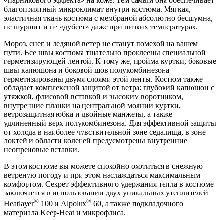
«парникового эффекта» на коже. Тем самым она обеспечивает
благоприятный микроклимат внутри костюма. Мягкая,
эластичная ткань костюма с мембраной абсолютно бесшумна,
не шуршит и не «дубеет» даже при низких температурах.
Мороз, снег и ледяной ветер не станут помехой на вашем
пути. Все швы костюма тщательно проклеены специальной
герметизирующей лентой. К тому же, пройма куртки, боковые
швы капюшона и боковой шов полукомбинезона
герметизированы двумя слоями этой ленты. Костюм также
обладает комплексной защитой от ветра: глубокий капюшон с
утяжкой, флисовой вставкой и высоким воротником,
внутренние планки на центральной молнии куртки,
ветрозащитная юбка и двойные манжеты, а также
удлиненный верх полукомбинезона. Для эффективной защиты
от холода в наиболее чувствительной зоне седалища, в зоне
локтей и области коленей предусмотрены внутренние
неопреновые вставки.
В этом костюме вы можете спокойно охотиться в снежную
ветреную погоду и при этом наслаждаться максимальным
комфортом. Секрет эффективного удержания тепла в костюме
заключается в использовании двух уникальных утеплителей
®
®
Heatlayer
100 и Alpolux
60, а также подкладочного
материала Keep-Heat и микрофлиса.