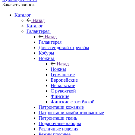
Заказать звонок
Каталог
Назад
Каталог
Галантерея
Назад
Галантерея
Для стендовой стрельбы
Кобуры
Ножны
Назад
Ножны
Германские
Европейские
Непальские
С рукояткой
Финские
Финские с застёжкой
Патронташи кожаные
Патронташи комбинированные
Патронташи ткань
Подарочные наборы
Различные изделия
Ремни поясные