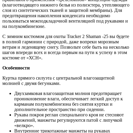
(влагоотводящего нижнего белья из полиэстера, утепляющего
слоя из синтетических тканей и защитной мембраны). Для
предотвращения накопления конденсата необходимо
пользоваться межподкладочной вентиляцией под рукавами и
на полукомбинезоне.
С зимним костюмом для охоты Tracker 2 Shaman -25 вы будете
в полной гармонии с природой, даже вопреки морозным
ветрам и леденящему снегу. Позвольте себе быть на несколько
шагов впереди всех и всегда первым на пути к успеху в этом
костюме от «ХСН».
Особенности
Куртка прямого силуэта с центральной влагозащитной
молнией с двумя бегунками.
Двухзамковая влагозащитная молния предотвращает
проникновение влаги, обеспечивает легкий доступ к
карманам полукомбинезона без снятия куртки и
дополнительное пространство при сидении.
Рукава покроя реглан специального кроя не стесняют
движений, манжеты регулируются патой с липучкой
«велкро».
Внутренние трикотажные манжеты на рукавах