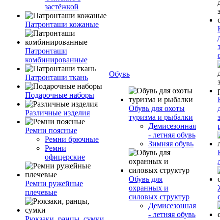
застёжкой
Патронташи кожаные
Патронташи
комбинированные
Обувь
Патронташи ткань
Подарочные наборы
Обувь для охоты
Различные изделия
туризма и рыбалки
Демисезонная
Ремни поясные
- летняя обувь
Ремни брючные
Зимняя обувь
Ремни
офицерские
Обувь для
Ремни ружейные
охранных и
плечевые
силовых структур
Демисезонная
- летняя обувь
Рюкзаки, ранцы, сумки