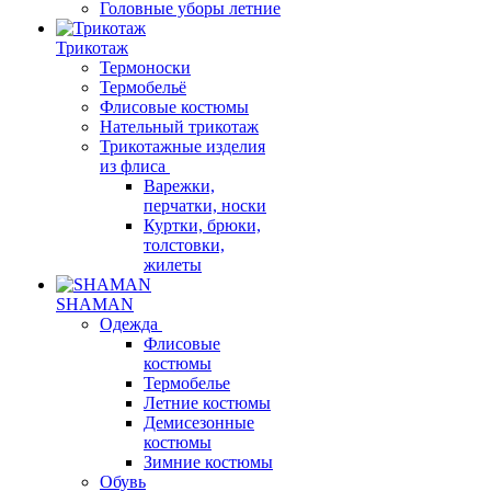
Головные уборы летние
Трикотаж
Термоноски
Термобельё
Флисовые костюмы
Нательный трикотаж
Трикотажные изделия
из флиса
Варежки,
перчатки, носки
Куртки, брюки,
толстовки,
жилеты
SHAMAN
Одежда
Флисовые
костюмы
Термобелье
Летние костюмы
Демисезонные
костюмы
Зимние костюмы
Обувь