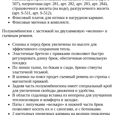
507), патронташа (арт. 281, арт. 282, арт. 283, арт. 284),
страховочного жилета (на воде), разгрузочного жилета
(арт. S-511, арт. S-512).
Флисовый платок для оптики в нагрудном кармане.
Флисовые митенки в комплекте.
Полукомбинезон с застежкой на двухзамковую «молнию» и
съемным ремнем.
Спинка и перед брюк увеличены по высоте для
эффективного сохранения тепла.
Эластичные бретели с пряжками позволяют быстро
регулировать длину брюк, обеспечивая оптимальную
посадку.
По линии талии, по бокам и сзади, брюки стянуты
эластичной тесьмой.
В шлевки на поясе продет съемный ремень из стропы с
магнитной пряжкой.
Задняя часть полукомбинезона имеет специальный крой
для увеличения свободы движения и удобства.
В области седалища вставка из неопрена для улучшения
теплоизоляции и комфорта в засидке.
Паты с липучками «велькро» в нижней части брюк
позволяют носить их и с сапогами, и с ботинками.
2 нагрудных прорезных кармана на молнии проклеены