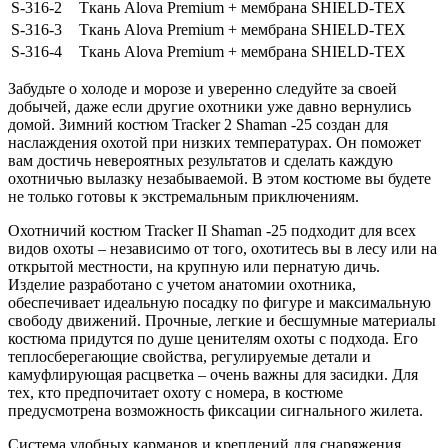
S-316-2
Ткань Alova Premium + мембрана SHIELD-TEX
S-316-3
Ткань Alova Premium + мембрана SHIELD-TEX
S-316-4
Ткань Alova Premium + мембрана SHIELD-TEX
Забудьте о холоде и морозе и уверенно следуйте за своей
добычей, даже если другие охотники уже давно вернулись
домой. Зимний костюм Tracker 2 Shaman -25 создан для
наслаждения охотой при низких температурах. Он поможет
вам достичь невероятных результатов и сделать каждую
охотничью вылазку незабываемой. В этом костюме вы будете
не только готовы к экстремальным приключениям.
Охотничий костюм Tracker II Shaman -25 подходит для всех
видов охоты – независимо от того, охотитесь вы в лесу или на
открытой местности, на крупную или пернатую дичь.
Изделие разработано с учетом анатомии охотника,
обеспечивает идеальную посадку по фигуре и максимальную
свободу движений. Прочные, легкие и бесшумные материалы
костюма придутся по душе ценителям охоты с подхода. Его
теплосберегающие свойства, регулируемые детали и
камуфлирующая расцветка – очень важны для засидки. Для
тех, кто предпочитает охоту с номера, в костюме
предусмотрена возможность фиксации сигнального жилета.
Система удобных карманов и креплений для снаряжения