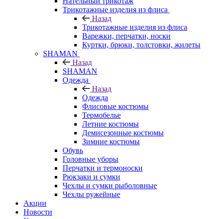
Нательный трикотаж
Трикотажные изделия из флиса
Назад
Трикотажные изделия из флиса
Варежки, перчатки, носки
Куртки, брюки, толстовки, жилеты
SHAMAN
Назад
SHAMAN
Одежда
Назад
Одежда
Флисовые костюмы
Термобелье
Летние костюмы
Демисезонные костюмы
Зимние костюмы
Обувь
Головные уборы
Перчатки и термоноски
Рюкзаки и сумки
Чехлы и сумки рыболовные
Чехлы ружейные
Акции
Новости