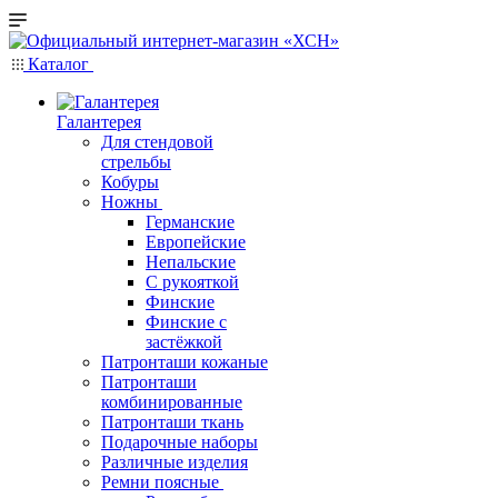
Каталог
Галантерея
Для стендовой
стрельбы
Кобуры
Ножны
Германские
Европейские
Непальские
С рукояткой
Финские
Финские с
застёжкой
Патронташи кожаные
Патронташи
комбинированные
Патронташи ткань
Подарочные наборы
Различные изделия
Ремни поясные