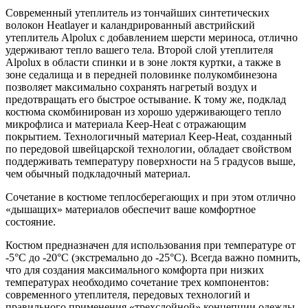
Современный утеплитель из тончайших синтетических
волокон Heatlayer и каландрированный австрийский
утеплитель Alpolux с добавлением шерсти мериноса, отлично
удерживают тепло вашего тела. Второй слой утеплителя
Alpolux в области спинки и в зоне локтя куртки, а также в
зоне седалища и в передней половинке полукомбинезона
позволяет максимально сохранять нагретый воздух и
предотвращать его быстрое остывание. К тому же, подклад
костюма скомбинирован из хорошо удерживающего тепло
микрофлиса и материала Keep-Heat с отражающим
покрытием. Технологичный материал Keep-Heat, созданный
по передовой швейцарской технологии, обладает свойством
поддерживать температуру поверхности на 5 градусов выше,
чем обычный подкладочный материал.
Сочетание в костюме теплосберегающих и при этом отлично
«дышащих» материалов обеспечит ваше комфортное
состояние.
Костюм предназначен для использования при температуре от
-5°C до -20°С (экстремально до -25°C). Всегда важно помнить,
что для создания максимального комфорта при низких
температурах необходимо сочетание трех компонентов:
современного утеплителя, передовых технологий и
правильного применения «трехслойной» концепции одежды