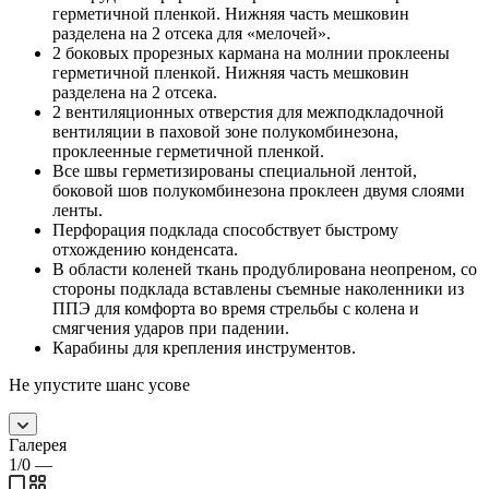
герметичной пленкой. Нижняя часть мешковин
разделена на 2 отсека для «мелочей».
2 боковых прорезных кармана на молнии проклеены
герметичной пленкой. Нижняя часть мешковин
разделена на 2 отсека.
2 вентиляционных отверстия для межподкладочной
вентиляции в паховой зоне полукомбинезона,
проклеенные герметичной пленкой.
Все швы герметизированы специальной лентой,
боковой шов полукомбинезона проклеен двумя слоями
ленты.
Перфорация подклада способствует быстрому
отхождению конденсата.
В области коленей ткань продублирована неопреном, со
стороны подклада вставлены съемные наколенники из
ППЭ для комфорта во время стрельбы с колена и
смягчения ударов при падении.
Карабины для крепления инструментов.
Не упустите шанс усове
Галерея
1/0
—