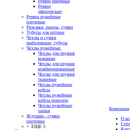
Ремни брючные
Ремни
офицерские
Ремни ружейные
плечевые
Рюкзаки, ранцы, сумки
Тубусы для оптики
Чехлы и сумки
рыболовные, тубусы
Чехлы ружейные
Чехлы для оружия
кожаные
Чехлы для оружия
комбинированные
Чехлы для оружия
тканевые
Чехлы ружейные
кейсы
Чехлы ружейные
кейсы поролон
Чехлы ружейные
Компания
папки
Ягдташи - сумки
О к
охотника
Сер
+ ЕЩЕ 5
Кон