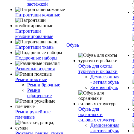
застёжкой
Патронташи кожаные
Патронташи
комбинированные
Обувь
Патронташи ткань
Подарочные наборы
Обувь для охоты
Различные изделия
туризма и рыбалки
Демисезонная
Ремни поясные
- летняя обувь
Ремни брючные
Зимняя обувь
Ремни
офицерские
Обувь для
Ремни ружейные
охранных и
плечевые
силовых структур
Демисезонная
- летняя обувь
Рюкзаки, ранцы, сумки