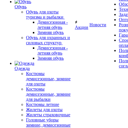
Обз
Обувь
Тех
Обувь для охоты
Зада
туризма и рыбалки
Опт
Демисезонная -
Новости
Роз
летняя обувь
Акции
поку
Зимняя обувь
Гара
Обувь для охранных и
Спос
силовых структур
опл
Демисезонная -
Пол
летняя обувь
кон
Зимняя обувь
Поль
согл
Одежда
Костюмы
демисезонные, зимние
для охоты
Костюмы
демисезонные, зимние
для рыбалки
Костюмы летние
Жилеты для охоты
Жилеты страховочные
Головные уборы
зимние, демисезонные