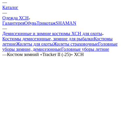
—
Каталог
—
Одежда ХСН
Галантерея
Обувь
Трикотаж
SHAMAN
—
Демисезонные и зимние костюмы ХСН для охоты
Костюмы демисезонные, зимние для рыбалки
Костюмы
летние
Жилеты для охоты
Жилеты страховочные
Головные
уборы зимние, демисезонные
Головные уборы летние
—
Костюм зимний «Tracker II (-25)» ХСН