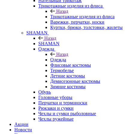
Нательный трикотаж
Трикотажные изделия из флиса
Назад
Трикотажные изделия из флиса
Варежки, перчатки, носки
Куртки, брюки, толстовки, жилеты
SHAMAN
Назад
SHAMAN
Одежда
Назад
Одежда
Флисовые костюмы
Термобелье
Летние костюмы
Демисезонные костюмы
Зимние костюмы
Обувь
Головные уборы
Перчатки и термоноски
Рюкзаки и сумки
Чехлы и сумки рыболовные
Чехлы ружейные
Акции
Новости