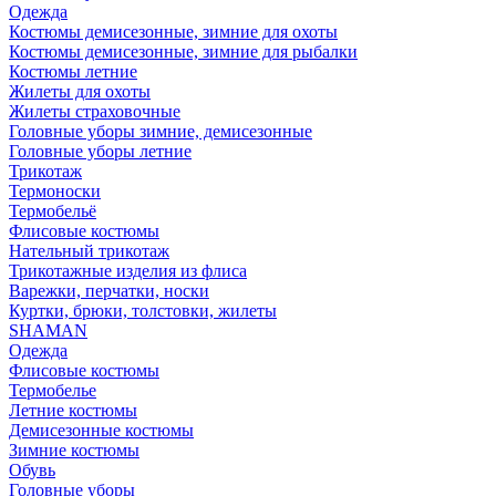
Одежда
Костюмы демисезонные, зимние для охоты
Костюмы демисезонные, зимние для рыбалки
Костюмы летние
Жилеты для охоты
Жилеты страховочные
Головные уборы зимние, демисезонные
Головные уборы летние
Трикотаж
Термоноски
Термобельё
Флисовые костюмы
Нательный трикотаж
Трикотажные изделия из флиса
Варежки, перчатки, носки
Куртки, брюки, толстовки, жилеты
SHAMAN
Одежда
Флисовые костюмы
Термобелье
Летние костюмы
Демисезонные костюмы
Зимние костюмы
Обувь
Головные уборы