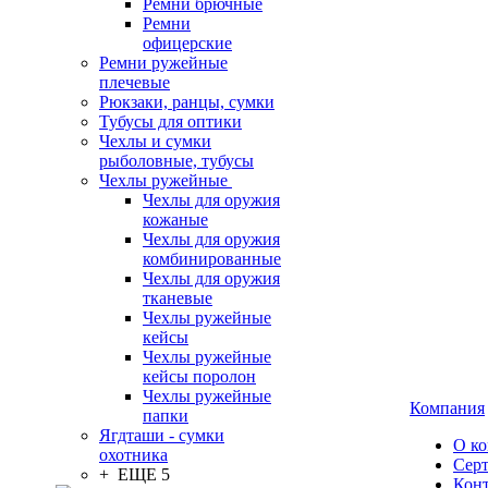
Ремни брючные
Ремни
офицерские
Ремни ружейные
плечевые
Рюкзаки, ранцы, сумки
Тубусы для оптики
Чехлы и сумки
рыболовные, тубусы
Чехлы ружейные
Чехлы для оружия
кожаные
Чехлы для оружия
комбинированные
Чехлы для оружия
тканевые
Чехлы ружейные
кейсы
Чехлы ружейные
кейсы поролон
Чехлы ружейные
Компания
папки
Ягдташи - сумки
О к
охотника
Сер
+ ЕЩЕ 5
Кон