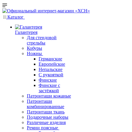
Каталог
Галантерея
Для стендовой
стрельбы
Кобуры
Ножны
Германские
Европейские
Непальские
С рукояткой
Финские
Финские с
застёжкой
Патронташи кожаные
Патронташи
комбинированные
Патронташи ткань
Подарочные наборы
Различные изделия
Ремни поясные