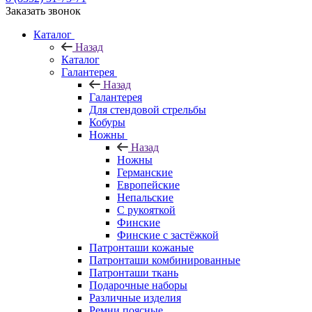
Заказать звонок
Каталог
Назад
Каталог
Галантерея
Назад
Галантерея
Для стендовой стрельбы
Кобуры
Ножны
Назад
Ножны
Германские
Европейские
Непальские
С рукояткой
Финские
Финские с застёжкой
Патронташи кожаные
Патронташи комбинированные
Патронташи ткань
Подарочные наборы
Различные изделия
Ремни поясные