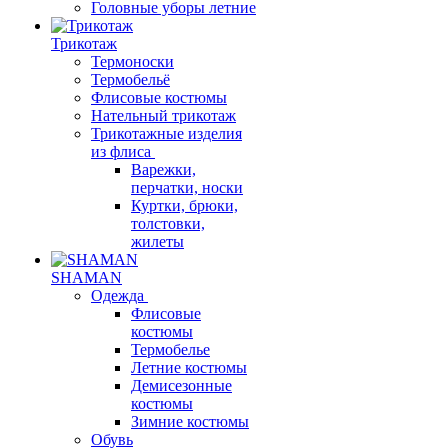
Головные уборы летние
Трикотаж
Термоноски
Термобельё
Флисовые костюмы
Нательный трикотаж
Трикотажные изделия
из флиса
Варежки,
перчатки, носки
Куртки, брюки,
толстовки,
жилеты
SHAMAN
Одежда
Флисовые
костюмы
Термобелье
Летние костюмы
Демисезонные
костюмы
Зимние костюмы
Обувь