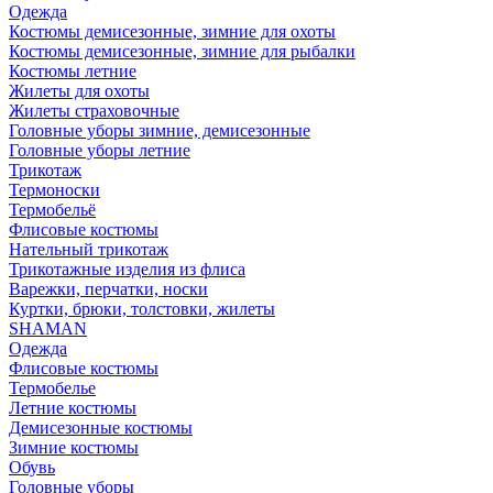
Одежда
Костюмы демисезонные, зимние для охоты
Костюмы демисезонные, зимние для рыбалки
Костюмы летние
Жилеты для охоты
Жилеты страховочные
Головные уборы зимние, демисезонные
Головные уборы летние
Трикотаж
Термоноски
Термобельё
Флисовые костюмы
Нательный трикотаж
Трикотажные изделия из флиса
Варежки, перчатки, носки
Куртки, брюки, толстовки, жилеты
SHAMAN
Одежда
Флисовые костюмы
Термобелье
Летние костюмы
Демисезонные костюмы
Зимние костюмы
Обувь
Головные уборы