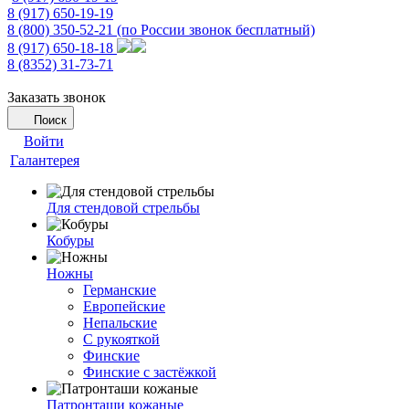
8 (917) 650-19-19
8 (800) 350-52-21
(по России звонок бесплатный)
8 (917) 650-18-18
8 (8352) 31-73-71
Заказать звонок
Поиск
Войти
Галантерея
Для стендовой стрельбы
Кобуры
Ножны
Германские
Европейские
Непальские
С рукояткой
Финские
Финские с застёжкой
Патронташи кожаные