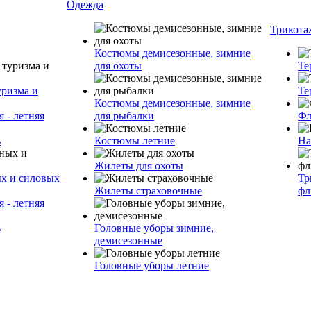
Одежда
Трикота
Костюмы демисезонные, зимние
для охоты
Те
уризма и
Те
Костюмы демисезонные, зимние
 - летняя
для рыбалки
Фл
ь
Костюмы летние
На
Жилеты для охоты
ых и силовых
Тр
Жилеты страховочные
фл
 - летняя
ь
Головные уборы зимние,
демисезонные
Головные уборы летние