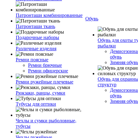
Патронташи комбинированные
Обувь
Патронташи ткань
Подарочные наборы
Обувь для охоты т
рыбалки
Различные изделия
Демисезонная
обувь
Ремни поясные
Зимняя обув
Ремни брючные
Ремни офицерские
Обувь для охранн
Ремни ружейные плечевые
структур
Демисезонная
Рюкзаки, ранцы, сумки
обувь
Зимняя обув
Тубусы для оптики
Чехлы и сумки рыболовные,
тубусы
Чехлы ружейные