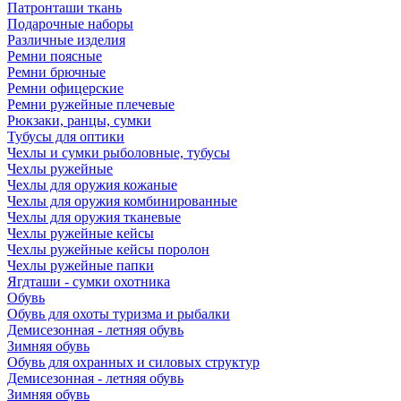
Патронташи ткань
Подарочные наборы
Различные изделия
Ремни поясные
Ремни брючные
Ремни офицерские
Ремни ружейные плечевые
Рюкзаки, ранцы, сумки
Тубусы для оптики
Чехлы и сумки рыболовные, тубусы
Чехлы ружейные
Чехлы для оружия кожаные
Чехлы для оружия комбинированные
Чехлы для оружия тканевые
Чехлы ружейные кейсы
Чехлы ружейные кейсы поролон
Чехлы ружейные папки
Ягдташи - сумки охотника
Обувь
Обувь для охоты туризма и рыбалки
Демисезонная - летняя обувь
Зимняя обувь
Обувь для охранных и силовых структур
Демисезонная - летняя обувь
Зимняя обувь