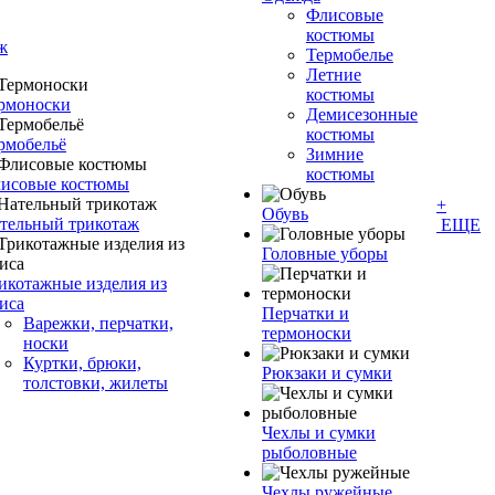
Флисовые
костюмы
ж
Термобелье
Летние
костюмы
рмоноски
Демисезонные
костюмы
рмобельё
Зимние
костюмы
исовые костюмы
+
Обувь
тельный трикотаж
ЕЩЕ
Головные уборы
икотажные изделия из
иса
Перчатки и
Варежки, перчатки,
термоноски
носки
Куртки, брюки,
Рюкзаки и сумки
толстовки, жилеты
Чехлы и сумки
рыболовные
Чехлы ружейные