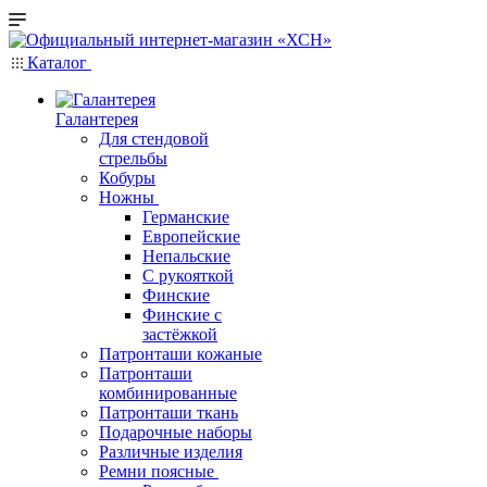
Каталог
Галантерея
Для стендовой
стрельбы
Кобуры
Ножны
Германские
Европейские
Непальские
С рукояткой
Финские
Финские с
застёжкой
Патронташи кожаные
Патронташи
комбинированные
Патронташи ткань
Подарочные наборы
Различные изделия
Ремни поясные