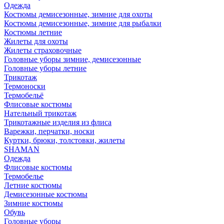
Одежда
Костюмы демисезонные, зимние для охоты
Костюмы демисезонные, зимние для рыбалки
Костюмы летние
Жилеты для охоты
Жилеты страховочные
Головные уборы зимние, демисезонные
Головные уборы летние
Трикотаж
Термоноски
Термобельё
Флисовые костюмы
Нательный трикотаж
Трикотажные изделия из флиса
Варежки, перчатки, носки
Куртки, брюки, толстовки, жилеты
SHAMAN
Одежда
Флисовые костюмы
Термобелье
Летние костюмы
Демисезонные костюмы
Зимние костюмы
Обувь
Головные уборы