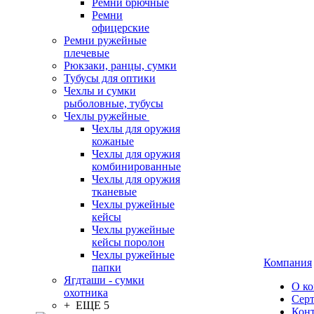
Ремни брючные
Ремни
офицерские
Ремни ружейные
плечевые
Рюкзаки, ранцы, сумки
Тубусы для оптики
Чехлы и сумки
рыболовные, тубусы
Чехлы ружейные
Чехлы для оружия
кожаные
Чехлы для оружия
комбинированные
Чехлы для оружия
тканевые
Чехлы ружейные
кейсы
Чехлы ружейные
кейсы поролон
Чехлы ружейные
Компания
папки
Ягдташи - сумки
О к
охотника
Сер
+ ЕЩЕ 5
Кон