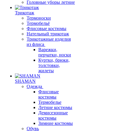
Головные уборы летние
Трикотаж
Термоноски
Термобельё
Флисовые костюмы
Нательный трикотаж
Трикотажные изделия
из флиса
Варежки,
перчатки, носки
Куртки, брюки,
толстовки,
жилеты
SHAMAN
Одежда
Флисовые
костюмы
Термобелье
Летние костюмы
Демисезонные
костюмы
Зимние костюмы
Обувь