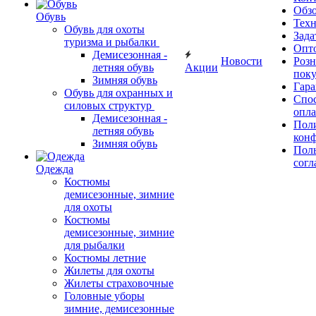
Обз
Обувь
Тех
Обувь для охоты
Зада
туризма и рыбалки
Опт
Демисезонная -
Новости
Роз
летняя обувь
Акции
поку
Зимняя обувь
Гара
Обувь для охранных и
Спос
силовых структур
опл
Демисезонная -
Пол
летняя обувь
кон
Зимняя обувь
Поль
согл
Одежда
Костюмы
демисезонные, зимние
для охоты
Костюмы
демисезонные, зимние
для рыбалки
Костюмы летние
Жилеты для охоты
Жилеты страховочные
Головные уборы
зимние, демисезонные