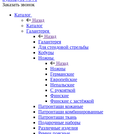
Заказать звонок
Каталог
Назад
Каталог
Галантерея
Назад
Галантерея
Для стендовой стрельбы
Кобуры
Ножны
Назад
Ножны
Германские
Европейские
Непальские
С рукояткой
Финские
Финские с застёжкой
Патронташи кожаные
Патронташи комбинированные
Патронташи ткань
Подарочные наборы
Различные изделия
Ремни поясные