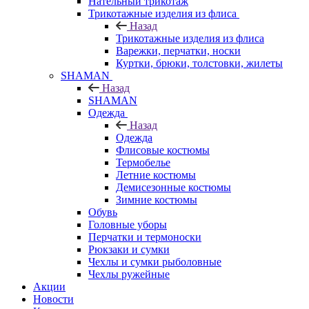
Нательный трикотаж
Трикотажные изделия из флиса
Назад
Трикотажные изделия из флиса
Варежки, перчатки, носки
Куртки, брюки, толстовки, жилеты
SHAMAN
Назад
SHAMAN
Одежда
Назад
Одежда
Флисовые костюмы
Термобелье
Летние костюмы
Демисезонные костюмы
Зимние костюмы
Обувь
Головные уборы
Перчатки и термоноски
Рюкзаки и сумки
Чехлы и сумки рыболовные
Чехлы ружейные
Акции
Новости