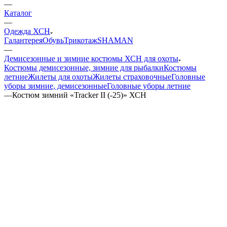
—
Каталог
—
Одежда ХСН
Галантерея
Обувь
Трикотаж
SHAMAN
—
Демисезонные и зимние костюмы ХСН для охоты
Костюмы демисезонные, зимние для рыбалки
Костюмы
летние
Жилеты для охоты
Жилеты страховочные
Головные
уборы зимние, демисезонные
Головные уборы летние
—
Костюм зимний «Tracker II (-25)» ХСН