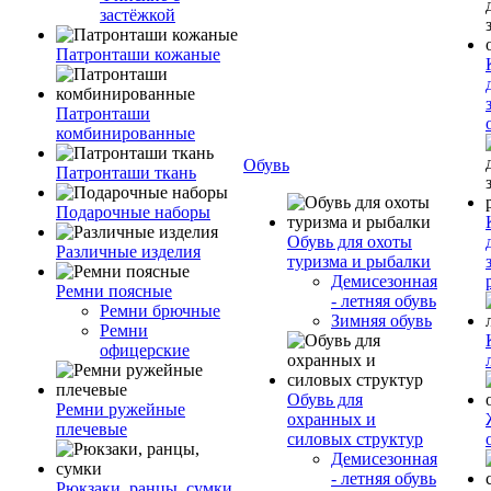
застёжкой
Патронташи кожаные
Патронташи
комбинированные
Обувь
Патронташи ткань
Подарочные наборы
Обувь для охоты
Различные изделия
туризма и рыбалки
Демисезонная
Ремни поясные
- летняя обувь
Ремни брючные
Зимняя обувь
Ремни
офицерские
Обувь для
Ремни ружейные
охранных и
плечевые
силовых структур
Демисезонная
- летняя обувь
Рюкзаки, ранцы, сумки