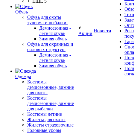
+ ЕЩЕ 5
Кон
Обз
Обувь
Тех
Обувь для охоты
Зада
туризма и рыбалки
Опт
Демисезонная -
Новости
Роз
летняя обувь
Акции
поку
Зимняя обувь
Гара
Обувь для охранных и
Спос
силовых структур
опл
Демисезонная -
Пол
летняя обувь
кон
Зимняя обувь
Поль
согл
Одежда
Костюмы
демисезонные, зимние
для охоты
Костюмы
демисезонные, зимние
для рыбалки
Костюмы летние
Жилеты для охоты
Жилеты страховочные
Головные уборы