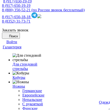
8 (917) 650-19-19
8 (917) 650-19-19
8 (800) 350-52-21
(по России звонок бесплатный)
8 (917) 650-18-18
8 (8352) 31-73-71
Заказать звонок
Поиск
Войти
Галантерея
Для стендовой
стрельбы
Кобуры
Ножны
Германские
Европейские
Непальские
Одежд
С рукояткой
Финские