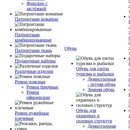
Финские с
застёжкой
Патронташи кожаные
Патронташи
комбинированные
Обувь
Патронташи ткань
Подарочные наборы
Обувь для охоты
Различные изделия
туризма и рыбалки
Демисезонная
Ремни поясные
- летняя обувь
Ремни брючные
Зимняя обувь
Ремни
офицерские
Обувь для
Ремни ружейные
охранных и
плечевые
силовых структур
Демисезонная