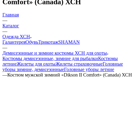
Comfort» (Canada) ХСН
Главная
—
Каталог
—
Одежда ХСН
Галантерея
Обувь
Трикотаж
SHAMAN
—
Демисезонные и зимние костюмы ХСН для охоты
Костюмы демисезонные, зимние для рыбалки
Костюмы
летние
Жилеты для охоты
Жилеты страховочные
Головные
уборы зимние, демисезонные
Головные уборы летние
—
Костюм мужской зимний «Dikson II Comfort» (Canada) ХСН