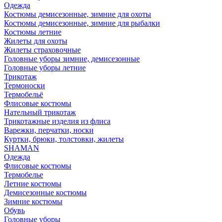
Одежда
Костюмы демисезонные, зимние для охоты
Костюмы демисезонные, зимние для рыбалки
Костюмы летние
Жилеты для охоты
Жилеты страховочные
Головные уборы зимние, демисезонные
Головные уборы летние
Трикотаж
Термоноски
Термобельё
Флисовые костюмы
Нательный трикотаж
Трикотажные изделия из флиса
Варежки, перчатки, носки
Куртки, брюки, толстовки, жилеты
SHAMAN
Одежда
Флисовые костюмы
Термобелье
Летние костюмы
Демисезонные костюмы
Зимние костюмы
Обувь
Головные уборы