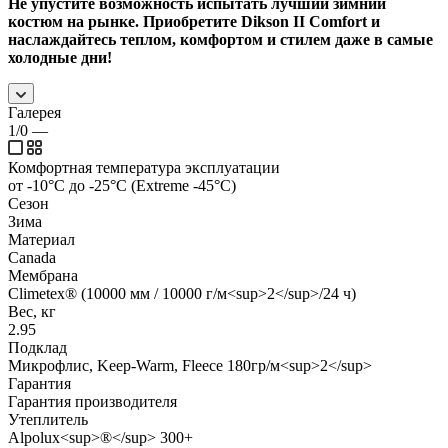
Не упустите возможность испытать лучший зимний
костюм на рынке. Приобретите Dikson II Comfort и
наслаждайтесь теплом, комфортом и стилем даже в самые
холодные дни!
Галерея
1/0
—
Комфортная температура эксплуатации
от -10°С до -25°С (Extreme -45°С)
Сезон
Зима
Материал
Canada
Мембрана
Climetex® (10000 мм / 10000 г/м<sup>2</sup>/24 ч)
Вес, кг
2.95
Подклад
Микрофлис, Keep-Warm, Fleece 180гр/м<sup>2</sup>
Гарантия
Гарантия производителя
Утеплитель
Alpolux<sup>®</sup> 300+