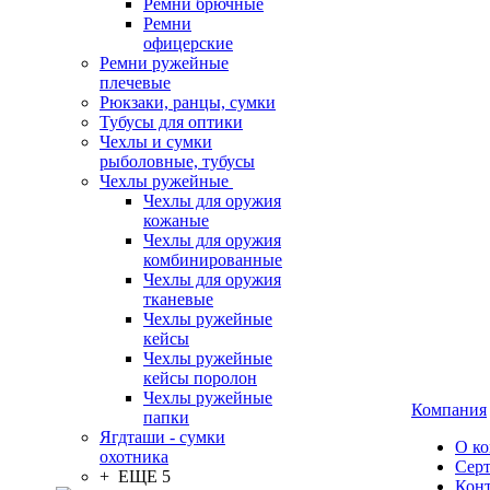
Ремни брючные
Ремни
офицерские
Ремни ружейные
плечевые
Рюкзаки, ранцы, сумки
Тубусы для оптики
Чехлы и сумки
рыболовные, тубусы
Чехлы ружейные
Чехлы для оружия
кожаные
Чехлы для оружия
комбинированные
Чехлы для оружия
тканевые
Чехлы ружейные
кейсы
Чехлы ружейные
кейсы поролон
Чехлы ружейные
Компания
папки
Ягдташи - сумки
О к
охотника
Сер
+ ЕЩЕ 5
Кон