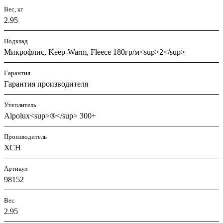
Вес, кг
2.95
Подклад
Микрофлис, Keep-Warm, Fleece 180гр/м<sup>2</sup>
Гарантия
Гарантия производителя
Утеплитель
Alpolux<sup>®</sup> 300+
Производитель
ХСН
Артикул
98152
Вес
2.95