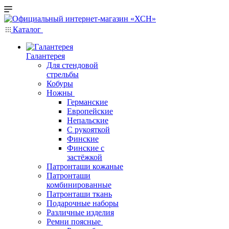
Каталог
Галантерея
Для стендовой
стрельбы
Кобуры
Ножны
Германские
Европейские
Непальские
С рукояткой
Финские
Финские с
застёжкой
Патронташи кожаные
Патронташи
комбинированные
Патронташи ткань
Подарочные наборы
Различные изделия
Ремни поясные