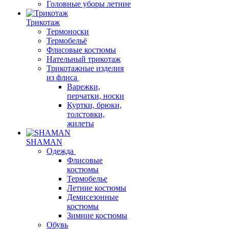
Головные уборы летние
Трикотаж
Термоноски
Термобельё
Флисовые костюмы
Нательный трикотаж
Трикотажные изделия
из флиса
Варежки,
перчатки, носки
Куртки, брюки,
толстовки,
жилеты
SHAMAN
Одежда
Флисовые
костюмы
Термобелье
Летние костюмы
Демисезонные
костюмы
Зимние костюмы
Обувь