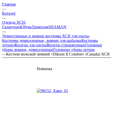
Главная
—
Каталог
—
Одежда ХСН
Галантерея
Обувь
Трикотаж
SHAMAN
—
Демисезонные и зимние костюмы ХСН для охоты
Костюмы демисезонные, зимние для рыбалки
Костюмы
летние
Жилеты для охоты
Жилеты страховочные
Головные
уборы зимние, демисезонные
Головные уборы летние
—
Костюм мужской зимний «Dikson II Comfort» (Canada) ХСН
Новинка