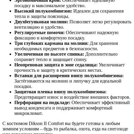
Эргономичный крой:
Обеспечивает идеальную
посадку и максимальное удобство.
Высокий полукомбинезон:
Идеален для сохранения
тепла и защиты поясницы.
Двухбегунковая молния:
Позволяет легко регулировать
вентиляцию и удобство.
Регулируемые помочи:
Обеспечивают надежную
фиксацию и комфортную посадку.
Три глубоких кармана на молнии:
Для хранения
необходимых предметов в безопасности.
Увеличенная по высоте спинка:
Дополнительно
сохраняет тепло и защищает спину.
Неопреновая защита в зоне седалища:
Увеличивает
прочность и защиту в критических местах.
Вставки для расширения внизу полукомбинезона:
Застёгиваются на молнию и липучку для идеальной
посадки.
Защитная пленка внизу полукомбинезона:
Предотвращает износ и воздействие внешних факторов.
Перфорация на подкладе:
Обеспечивает эффективный
вывод конденсата и поддерживает комфортный
микроклимат.
С костюмом Dikson II Comfort вы будете готовы к любым
зимним условиям – будь то рыбалка, охота, езда на снегоходе