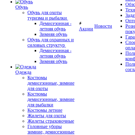
Обз
Обувь
Тех
Обувь для охоты
Зада
туризма и рыбалки
Опт
Демисезонная -
Новости
Роз
летняя обувь
Акции
поку
Зимняя обувь
Гара
Обувь для охранных и
Спос
силовых структур
опл
Демисезонная -
Пол
летняя обувь
кон
Зимняя обувь
Поль
согл
Одежда
Костюмы
демисезонные, зимние
для охоты
Костюмы
демисезонные, зимние
для рыбалки
Костюмы летние
Жилеты для охоты
Жилеты страховочные
Головные уборы
зимние, демисезонные