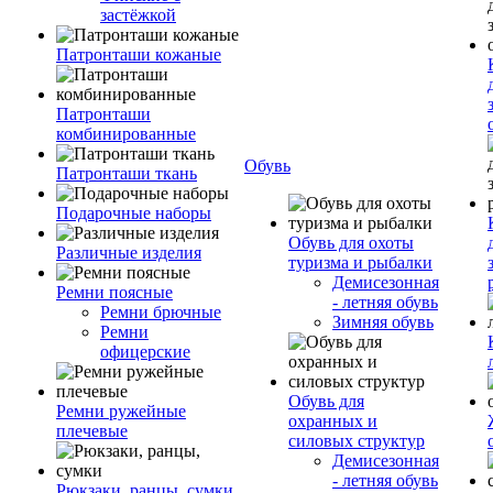
застёжкой
Патронташи кожаные
Патронташи
комбинированные
Обувь
Патронташи ткань
Подарочные наборы
Обувь для охоты
Различные изделия
туризма и рыбалки
Демисезонная
Ремни поясные
- летняя обувь
Ремни брючные
Зимняя обувь
Ремни
офицерские
Обувь для
Ремни ружейные
охранных и
плечевые
силовых структур
Демисезонная
- летняя обувь
Рюкзаки, ранцы, сумки