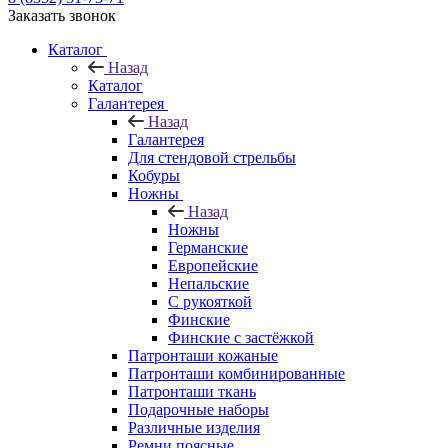
Заказать звонок
Каталог
Назад
Каталог
Галантерея
Назад
Галантерея
Для стендовой стрельбы
Кобуры
Ножны
Назад
Ножны
Германские
Европейские
Непальские
С рукояткой
Финские
Финские с застёжкой
Патронташи кожаные
Патронташи комбинированные
Патронташи ткань
Подарочные наборы
Различные изделия
Ремни поясные