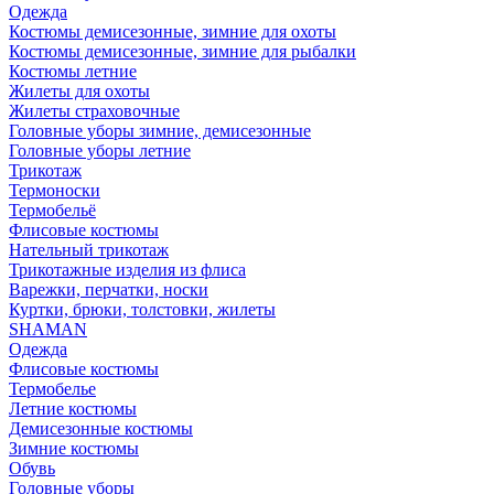
Одежда
Костюмы демисезонные, зимние для охоты
Костюмы демисезонные, зимние для рыбалки
Костюмы летние
Жилеты для охоты
Жилеты страховочные
Головные уборы зимние, демисезонные
Головные уборы летние
Трикотаж
Термоноски
Термобельё
Флисовые костюмы
Нательный трикотаж
Трикотажные изделия из флиса
Варежки, перчатки, носки
Куртки, брюки, толстовки, жилеты
SHAMAN
Одежда
Флисовые костюмы
Термобелье
Летние костюмы
Демисезонные костюмы
Зимние костюмы
Обувь
Головные уборы