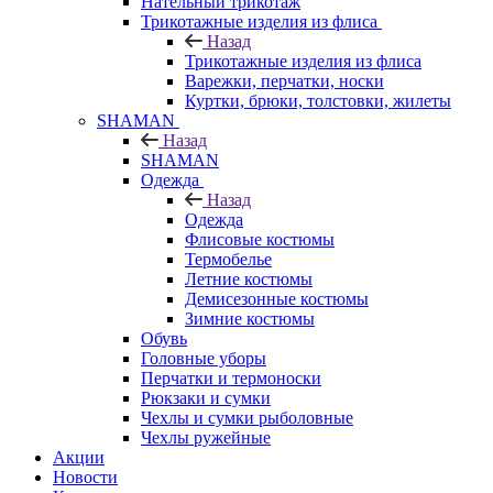
Нательный трикотаж
Трикотажные изделия из флиса
Назад
Трикотажные изделия из флиса
Варежки, перчатки, носки
Куртки, брюки, толстовки, жилеты
SHAMAN
Назад
SHAMAN
Одежда
Назад
Одежда
Флисовые костюмы
Термобелье
Летние костюмы
Демисезонные костюмы
Зимние костюмы
Обувь
Головные уборы
Перчатки и термоноски
Рюкзаки и сумки
Чехлы и сумки рыболовные
Чехлы ружейные
Акции
Новости