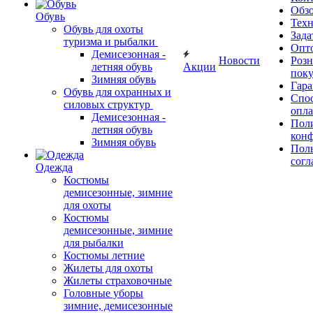
Обз
Обувь
Тех
Обувь для охоты
Зада
туризма и рыбалки
Опт
Демисезонная -
Новости
Роз
летняя обувь
Акции
поку
Зимняя обувь
Гара
Обувь для охранных и
Спос
силовых структур
опл
Демисезонная -
Пол
летняя обувь
кон
Зимняя обувь
Поль
согл
Одежда
Костюмы
демисезонные, зимние
для охоты
Костюмы
демисезонные, зимние
для рыбалки
Костюмы летние
Жилеты для охоты
Жилеты страховочные
Головные уборы
зимние, демисезонные