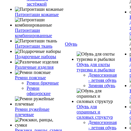
застёжкой
Патронташи кожаные
Патронташи
комбинированные
Обувь
Патронташи ткань
Подарочные наборы
Обувь для охоты
Различные изделия
туризма и рыбалки
Демисезонная
Ремни поясные
- летняя обувь
Ремни брючные
Зимняя обувь
Ремни
офицерские
Обувь для
Ремни ружейные
охранных и
плечевые
силовых структур
Демисезонная
- летняя обувь
Рюкзаки, ранцы, сумки