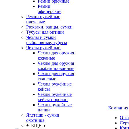
Ремни брючные
Ремни
офицерские
Ремни ружейные
плечевые
Рюкзаки, ранцы, сумки
Тубусы для оптики
Чехлы и сумки
рыболовные, тубусы
Чехлы ружейные
Чехлы для оружия
кожаные
Чехлы для оружия
комбинированные
Чехлы для оружия
тканевые
Чехлы ружейные
кейсы
Чехлы ружейные
кейсы поролон
Чехлы ружейные
Компания
папки
Ягдташи - сумки
О к
охотника
Сер
+ ЕЩЕ 5
Кон