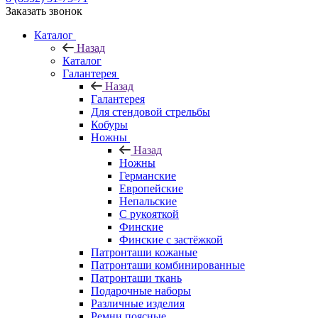
Заказать звонок
Каталог
Назад
Каталог
Галантерея
Назад
Галантерея
Для стендовой стрельбы
Кобуры
Ножны
Назад
Ножны
Германские
Европейские
Непальские
С рукояткой
Финские
Финские с застёжкой
Патронташи кожаные
Патронташи комбинированные
Патронташи ткань
Подарочные наборы
Различные изделия
Ремни поясные