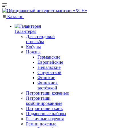
Каталог
Галантерея
Для стендовой
стрельбы
Кобуры
Ножны
Германские
Европейские
Непальские
С рукояткой
Финские
Финские с
застёжкой
Патронташи кожаные
Патронташи
комбинированные
Патронташи ткань
Подарочные наборы
Различные изделия
Ремни поясные