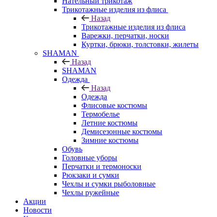
Нательный трикотаж
Трикотажные изделия из флиса
Назад
Трикотажные изделия из флиса
Варежки, перчатки, носки
Куртки, брюки, толстовки, жилеты
SHAMAN
Назад
SHAMAN
Одежда
Назад
Одежда
Флисовые костюмы
Термобелье
Летние костюмы
Демисезонные костюмы
Зимние костюмы
Обувь
Головные уборы
Перчатки и термоноски
Рюкзаки и сумки
Чехлы и сумки рыболовные
Чехлы ружейные
Акции
Новости