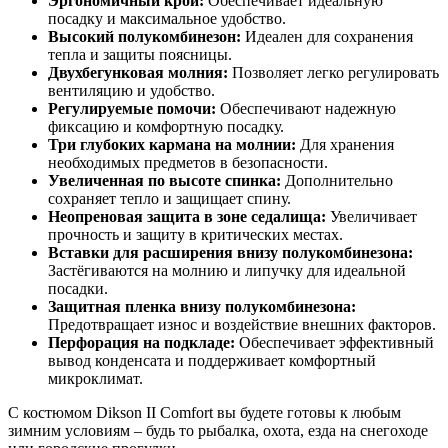
Эргономичный крой:
Обеспечивает идеальную
посадку и максимальное удобство.
Высокий полукомбинезон:
Идеален для сохранения
тепла и защиты поясницы.
Двухбегунковая молния:
Позволяет легко регулировать
вентиляцию и удобство.
Регулируемые помочи:
Обеспечивают надежную
фиксацию и комфортную посадку.
Три глубоких кармана на молнии:
Для хранения
необходимых предметов в безопасности.
Увеличенная по высоте спинка:
Дополнительно
сохраняет тепло и защищает спину.
Неопреновая защита в зоне седалища:
Увеличивает
прочность и защиту в критических местах.
Вставки для расширения внизу полукомбинезона:
Застёгиваются на молнию и липучку для идеальной
посадки.
Защитная пленка внизу полукомбинезона:
Предотвращает износ и воздействие внешних факторов.
Перфорация на подкладе:
Обеспечивает эффективный
вывод конденсата и поддерживает комфортный
микроклимат.
С костюмом Dikson II Comfort вы будете готовы к любым
зимним условиям – будь то рыбалка, охота, езда на снегоходе