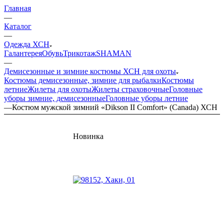
Главная
—
Каталог
—
Одежда ХСН
Галантерея
Обувь
Трикотаж
SHAMAN
—
Демисезонные и зимние костюмы ХСН для охоты
Костюмы демисезонные, зимние для рыбалки
Костюмы
летние
Жилеты для охоты
Жилеты страховочные
Головные
уборы зимние, демисезонные
Головные уборы летние
—
Костюм мужской зимний «Dikson II Comfort» (Canada) ХСН
Новинка