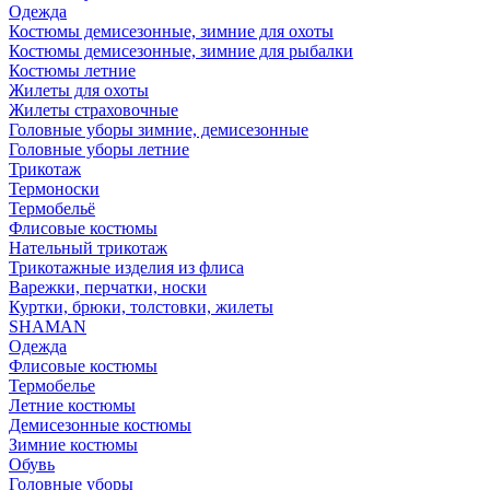
Одежда
Костюмы демисезонные, зимние для охоты
Костюмы демисезонные, зимние для рыбалки
Костюмы летние
Жилеты для охоты
Жилеты страховочные
Головные уборы зимние, демисезонные
Головные уборы летние
Трикотаж
Термоноски
Термобельё
Флисовые костюмы
Нательный трикотаж
Трикотажные изделия из флиса
Варежки, перчатки, носки
Куртки, брюки, толстовки, жилеты
SHAMAN
Одежда
Флисовые костюмы
Термобелье
Летние костюмы
Демисезонные костюмы
Зимние костюмы
Обувь
Головные уборы