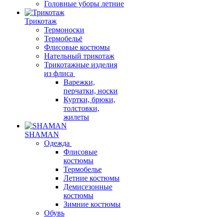
Головные уборы летние
Трикотаж
Термоноски
Термобельё
Флисовые костюмы
Нательный трикотаж
Трикотажные изделия
из флиса
Варежки,
перчатки, носки
Куртки, брюки,
толстовки,
жилеты
SHAMAN
Одежда
Флисовые
костюмы
Термобелье
Летние костюмы
Демисезонные
костюмы
Зимние костюмы
Обувь