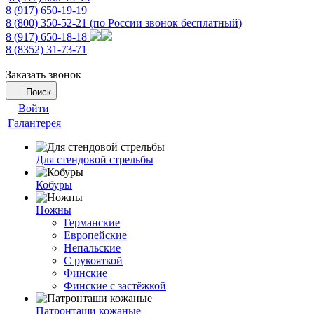
8 (917) 650-19-19
8 (800) 350-52-21
(по России звонок бесплатный)
8 (917) 650-18-18
8 (8352) 31-73-71
Заказать звонок
Поиск
Войти
Галантерея
Для стендовой стрельбы
Кобуры
Ножны
Германские
Европейские
Непальские
С рукояткой
Финские
Финские с застёжкой
Патронташи кожаные