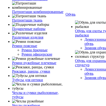
Патронташи комбинированные
Обувь
Патронташи ткань
Подарочные наборы
Обувь для охоты т
рыбалки
Различные изделия
Демисезонная
обувь
Ремни поясные
Зимняя обув
Ремни брючные
Ремни офицерские
Обувь для охранн
Ремни ружейные плечевые
структур
Демисезонная
Рюкзаки, ранцы, сумки
обувь
Зимняя обув
Тубусы для оптики
Чехлы и сумки рыболовные,
тубусы
Чехлы ружейные