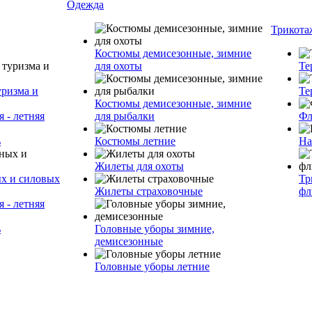
Одежда
Трикота
Костюмы демисезонные, зимние
для охоты
Те
уризма и
Те
Костюмы демисезонные, зимние
 - летняя
для рыбалки
Фл
ь
Костюмы летние
На
Жилеты для охоты
ых и силовых
Тр
Жилеты страховочные
фл
 - летняя
ь
Головные уборы зимние,
демисезонные
Головные уборы летние