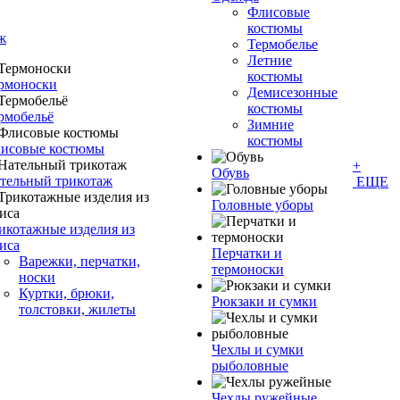
Флисовые
костюмы
ж
Термобелье
Летние
костюмы
рмоноски
Демисезонные
костюмы
рмобельё
Зимние
костюмы
исовые костюмы
+
Обувь
тельный трикотаж
ЕЩЕ
Головные уборы
икотажные изделия из
иса
Перчатки и
Варежки, перчатки,
термоноски
носки
Куртки, брюки,
Рюкзаки и сумки
толстовки, жилеты
Чехлы и сумки
рыболовные
Чехлы ружейные