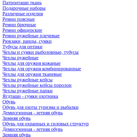
Патронташи ткань
Подарочные наборы
Различные изделия
Ремни поясные
Ремни брючные
Ремни офицерские
Ремни ружейные плечевые
Рюкзаки, ранцы, сумки
Тубусы для оптики
Чехлы и сумки рыболовные, тубусы
Чехлы ружейные
Чехлы для оружия кожаные
Чехлы для оружия комбинированные
Чехлы для оружия тканевые
Чехлы ружейные кейсы
Чехлы ружейные кейсы поролон
Чехлы ружейные папки
Ягдташи - сумки охотника
Обувь
Обувь для охоты туризма и рыбалки
Демисезонная - летняя обувь
Зимняя обувь
Обувь для охранных и силовых структур
Демисезонная - летняя обувь
Зимняя обувь