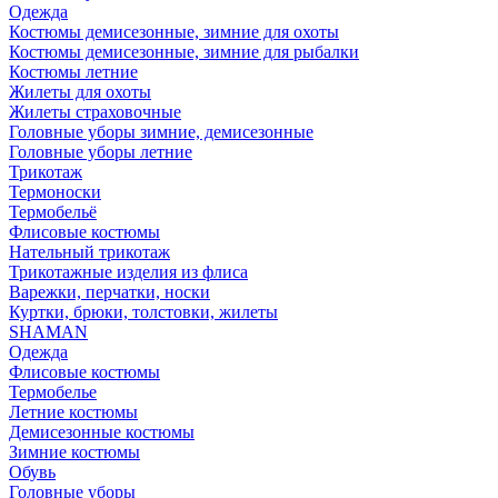
Одежда
Костюмы демисезонные, зимние для охоты
Костюмы демисезонные, зимние для рыбалки
Костюмы летние
Жилеты для охоты
Жилеты страховочные
Головные уборы зимние, демисезонные
Головные уборы летние
Трикотаж
Термоноски
Термобельё
Флисовые костюмы
Нательный трикотаж
Трикотажные изделия из флиса
Варежки, перчатки, носки
Куртки, брюки, толстовки, жилеты
SHAMAN
Одежда
Флисовые костюмы
Термобелье
Летние костюмы
Демисезонные костюмы
Зимние костюмы
Обувь
Головные уборы