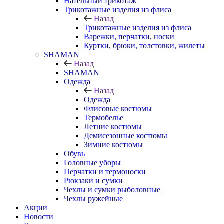
Нательный трикотаж
Трикотажные изделия из флиса
Назад
Трикотажные изделия из флиса
Варежки, перчатки, носки
Куртки, брюки, толстовки, жилеты
SHAMAN
Назад
SHAMAN
Одежда
Назад
Одежда
Флисовые костюмы
Термобелье
Летние костюмы
Демисезонные костюмы
Зимние костюмы
Обувь
Головные уборы
Перчатки и термоноски
Рюкзаки и сумки
Чехлы и сумки рыболовные
Чехлы ружейные
Акции
Новости