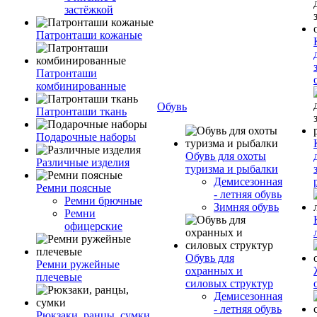
застёжкой
Патронташи кожаные
Патронташи
комбинированные
Обувь
Патронташи ткань
Подарочные наборы
Обувь для охоты
Различные изделия
туризма и рыбалки
Демисезонная
Ремни поясные
- летняя обувь
Ремни брючные
Зимняя обувь
Ремни
офицерские
Обувь для
Ремни ружейные
охранных и
плечевые
силовых структур
Демисезонная
- летняя обувь
Рюкзаки, ранцы, сумки