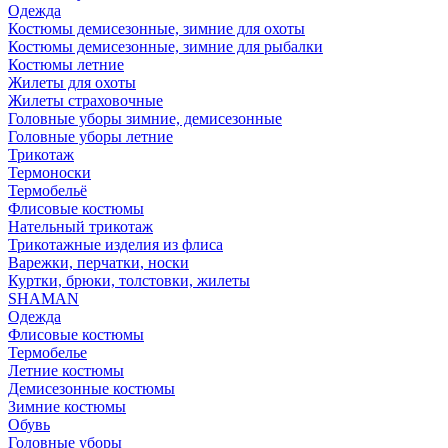
Одежда
Костюмы демисезонные, зимние для охоты
Костюмы демисезонные, зимние для рыбалки
Костюмы летние
Жилеты для охоты
Жилеты страховочные
Головные уборы зимние, демисезонные
Головные уборы летние
Трикотаж
Термоноски
Термобельё
Флисовые костюмы
Нательный трикотаж
Трикотажные изделия из флиса
Варежки, перчатки, носки
Куртки, брюки, толстовки, жилеты
SHAMAN
Одежда
Флисовые костюмы
Термобелье
Летние костюмы
Демисезонные костюмы
Зимние костюмы
Обувь
Головные уборы