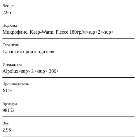
Вес, кг
2.95
Подклад
Микрофлис, Keep-Warm, Fleece 180гр/м<sup>2</sup>
Гарантия
Гарантия производителя
Утеплитель
Alpolux<sup>®</sup> 300+
Производитель
ХСН
Артикул
98152
Вес
2.95