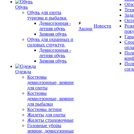
Обз
Обувь
Тех
Обувь для охоты
Зада
туризма и рыбалки
Опт
Демисезонная -
Новости
Роз
летняя обувь
Акции
поку
Зимняя обувь
Гара
Обувь для охранных и
Спос
силовых структур
опл
Демисезонная -
Пол
летняя обувь
кон
Зимняя обувь
Поль
согл
Одежда
Костюмы
демисезонные, зимние
для охоты
Костюмы
демисезонные, зимние
для рыбалки
Костюмы летние
Жилеты для охоты
Жилеты страховочные
Головные уборы
зимние, демисезонные