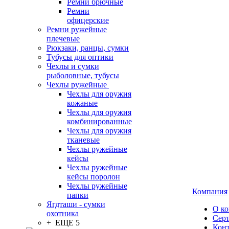
Ремни брючные
Ремни
офицерские
Ремни ружейные
плечевые
Рюкзаки, ранцы, сумки
Тубусы для оптики
Чехлы и сумки
рыболовные, тубусы
Чехлы ружейные
Чехлы для оружия
кожаные
Чехлы для оружия
комбинированные
Чехлы для оружия
тканевые
Чехлы ружейные
кейсы
Чехлы ружейные
кейсы поролон
Чехлы ружейные
Компания
папки
Ягдташи - сумки
О к
охотника
Сер
+ ЕЩЕ 5
Кон