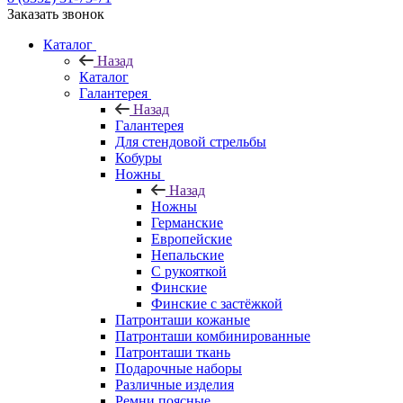
Заказать звонок
Каталог
Назад
Каталог
Галантерея
Назад
Галантерея
Для стендовой стрельбы
Кобуры
Ножны
Назад
Ножны
Германские
Европейские
Непальские
С рукояткой
Финские
Финские с застёжкой
Патронташи кожаные
Патронташи комбинированные
Патронташи ткань
Подарочные наборы
Различные изделия
Ремни поясные