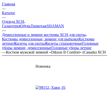
Главная
—
Каталог
—
Одежда ХСН
Галантерея
Обувь
Трикотаж
SHAMAN
—
Демисезонные и зимние костюмы ХСН для охоты
Костюмы демисезонные, зимние для рыбалки
Костюмы
летние
Жилеты для охоты
Жилеты страховочные
Головные
уборы зимние, демисезонные
Головные уборы летние
—
Костюм мужской зимний «Dikson II Comfort» (Canada) ХСН
Новинка