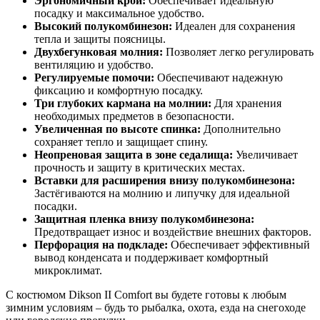
Эргономичный крой:
Обеспечивает идеальную
посадку и максимальное удобство.
Высокий полукомбинезон:
Идеален для сохранения
тепла и защиты поясницы.
Двухбегунковая молния:
Позволяет легко регулировать
вентиляцию и удобство.
Регулируемые помочи:
Обеспечивают надежную
фиксацию и комфортную посадку.
Три глубоких кармана на молнии:
Для хранения
необходимых предметов в безопасности.
Увеличенная по высоте спинка:
Дополнительно
сохраняет тепло и защищает спину.
Неопреновая защита в зоне седалища:
Увеличивает
прочность и защиту в критических местах.
Вставки для расширения внизу полукомбинезона:
Застёгиваются на молнию и липучку для идеальной
посадки.
Защитная пленка внизу полукомбинезона:
Предотвращает износ и воздействие внешних факторов.
Перфорация на подкладе:
Обеспечивает эффективный
вывод конденсата и поддерживает комфортный
микроклимат.
С костюмом Dikson II Comfort вы будете готовы к любым
зимним условиям – будь то рыбалка, охота, езда на снегоходе