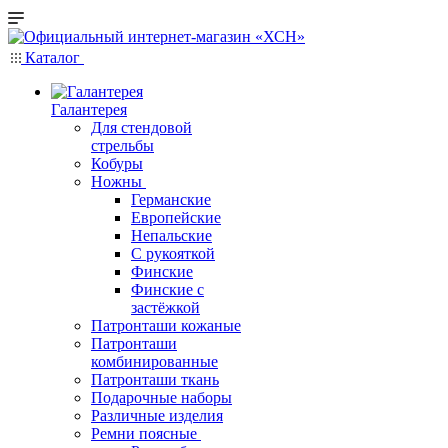
Каталог
Галантерея
Для стендовой
стрельбы
Кобуры
Ножны
Германские
Европейские
Непальские
С рукояткой
Финские
Финские с
застёжкой
Патронташи кожаные
Патронташи
комбинированные
Патронташи ткань
Подарочные наборы
Различные изделия
Ремни поясные