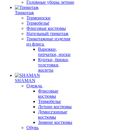
Головные уборы летние
Трикотаж
Термоноски
Термобельё
Флисовые костюмы
Нательный трикотаж
Трикотажные изделия
из флиса
Варежки,
перчатки, носки
Куртки, брюки,
толстовки,
жилеты
SHAMAN
Одежда
Флисовые
костюмы
Термобелье
Летние костюмы
Демисезонные
костюмы
Зимние костюмы
Обувь