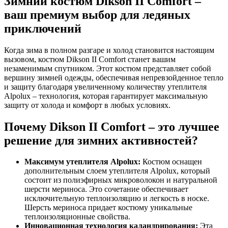
Зимний костюм Dikson II Comfort –
ваш премиум выбор для ледяных
приключений
Когда зима в полном разгаре и холод становится настоящим
вызовом, костюм Dikson II Comfort станет вашим
незаменимым спутником. Этот костюм представляет собой
вершину зимней одежды, обеспечивая непревзойденное тепло
и защиту благодаря увеличенному количеству утеплителя
Alpolux – технология, которая гарантирует максимальную
защиту от холода и комфорт в любых условиях.
Почему Dikson II Comfort – это лучшее
решение для зимних активностей?
Максимум утеплителя Alpolux:
Костюм оснащен
дополнительным слоем утеплителя Alpolux, который
состоит из полиэфирных микроволокон и натуральной
шерсти мериноса. Это сочетание обеспечивает
исключительную теплоизоляцию и легкость в носке.
Шерсть мериноса придает костюму уникальные
теплоизоляционные свойства.
Инновационная технология каландрирования:
Эта