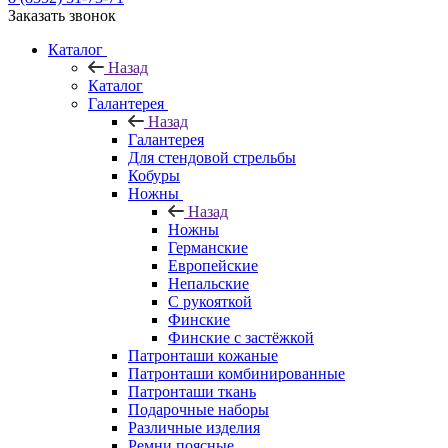
Заказать звонок
Каталог
Назад
Каталог
Галантерея
Назад
Галантерея
Для стендовой стрельбы
Кобуры
Ножны
Назад
Ножны
Германские
Европейские
Непальские
С рукояткой
Финские
Финские с застёжкой
Патронташи кожаные
Патронташи комбинированные
Патронташи ткань
Подарочные наборы
Различные изделия
Ремни поясные