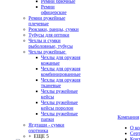
Ремни брючные
Ремни
офицерские
Ремни ружейные
плечевые
Рюкзаки, ранцы, сумки
Тубусы для оптики
Чехлы и сумки
рыболовные, тубусы
Чехлы ружейные
Чехлы для оружия
кожаные
Чехлы для оружия
комбинированные
Чехлы для оружия
тканевые
Чехлы ружейные
кейсы
Чехлы ружейные
кейсы поролон
Чехлы ружейные
Компания
папки
Ягдташи - сумки
О к
охотника
Сер
+ ЕЩЕ 5
Кон