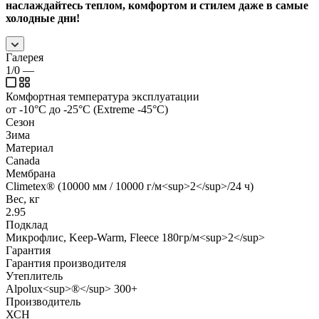
наслаждайтесь теплом, комфортом и стилем даже в самые
холодные дни!
Галерея
1/0
—
Комфортная температура эксплуатации
от -10°С до -25°С (Extreme -45°С)
Сезон
Зима
Материал
Canada
Мембрана
Climetex® (10000 мм / 10000 г/м<sup>2</sup>/24 ч)
Вес, кг
2.95
Подклад
Микрофлис, Keep-Warm, Fleece 180гр/м<sup>2</sup>
Гарантия
Гарантия производителя
Утеплитель
Alpolux<sup>®</sup> 300+
Производитель
ХСН