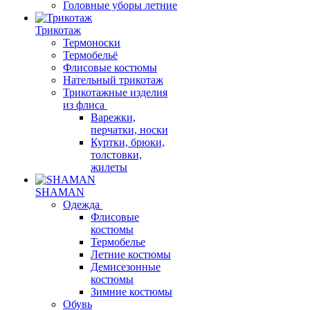
Головные уборы летние
Трикотаж
Термоноски
Термобельё
Флисовые костюмы
Нательный трикотаж
Трикотажные изделия
из флиса
Варежки,
перчатки, носки
Куртки, брюки,
толстовки,
жилеты
SHAMAN
Одежда
Флисовые
костюмы
Термобелье
Летние костюмы
Демисезонные
костюмы
Зимние костюмы
Обувь