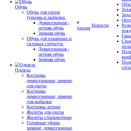
Обз
Обувь
Тех
Обувь для охоты
Зада
туризма и рыбалки
Опт
Демисезонная -
Новости
Роз
летняя обувь
Акции
поку
Зимняя обувь
Гара
Обувь для охранных и
Спос
силовых структур
опл
Демисезонная -
Пол
летняя обувь
кон
Зимняя обувь
Поль
согл
Одежда
Костюмы
демисезонные, зимние
для охоты
Костюмы
демисезонные, зимние
для рыбалки
Костюмы летние
Жилеты для охоты
Жилеты страховочные
Головные уборы
зимние, демисезонные