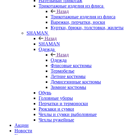
Нательный трикотаж
Трикотажные изделия из флиса
Назад
Трикотажные изделия из флиса
Варежки, перчатки, носки
Куртки, брюки, толстовки, жилеты
SHAMAN
Назад
SHAMAN
Одежда
Назад
Одежда
Флисовые костюмы
Термобелье
Летние костюмы
Демисезонные костюмы
Зимние костюмы
Обувь
Головные уборы
Перчатки и термоноски
Рюкзаки и сумки
Чехлы и сумки рыболовные
Чехлы ружейные
Акции
Новости