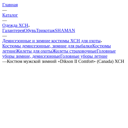
Главная
—
Каталог
—
Одежда ХСН
Галантерея
Обувь
Трикотаж
SHAMAN
—
Демисезонные и зимние костюмы ХСН для охоты
Костюмы демисезонные, зимние для рыбалки
Костюмы
летние
Жилеты для охоты
Жилеты страховочные
Головные
уборы зимние, демисезонные
Головные уборы летние
—
Костюм мужской зимний «Dikson II Comfort» (Canada) ХСН