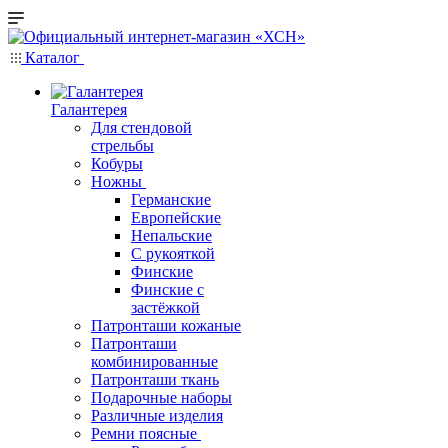
Каталог
Галантерея
Для стендовой
стрельбы
Кобуры
Ножны
Германские
Европейские
Непальские
С рукояткой
Финские
Финские с
застёжкой
Патронташи кожаные
Патронташи
комбинированные
Патронташи ткань
Подарочные наборы
Различные изделия
Ремни поясные