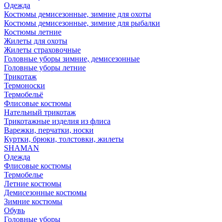
Одежда
Костюмы демисезонные, зимние для охоты
Костюмы демисезонные, зимние для рыбалки
Костюмы летние
Жилеты для охоты
Жилеты страховочные
Головные уборы зимние, демисезонные
Головные уборы летние
Трикотаж
Термоноски
Термобельё
Флисовые костюмы
Нательный трикотаж
Трикотажные изделия из флиса
Варежки, перчатки, носки
Куртки, брюки, толстовки, жилеты
SHAMAN
Одежда
Флисовые костюмы
Термобелье
Летние костюмы
Демисезонные костюмы
Зимние костюмы
Обувь
Головные уборы