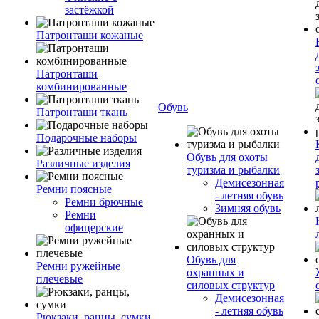
застёжкой
Патронташи кожаные
Патронташи
комбинированные
Обувь
Патронташи ткань
Подарочные наборы
Обувь для охоты
Различные изделия
туризма и рыбалки
Демисезонная
Ремни поясные
- летняя обувь
Ремни брючные
Зимняя обувь
Ремни
офицерские
Обувь для
Ремни ружейные
охранных и
плечевые
силовых структур
Демисезонная
- летняя обувь
Рюкзаки, ранцы, сумки