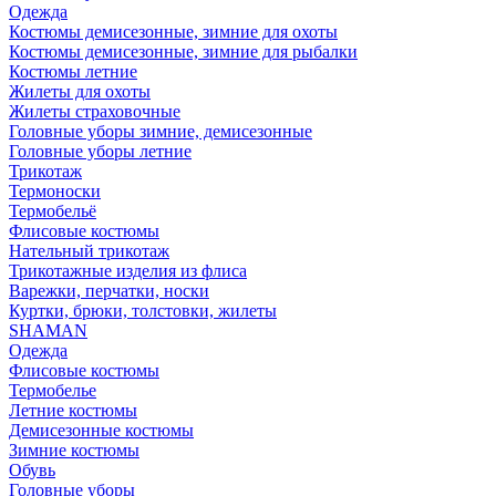
Одежда
Костюмы демисезонные, зимние для охоты
Костюмы демисезонные, зимние для рыбалки
Костюмы летние
Жилеты для охоты
Жилеты страховочные
Головные уборы зимние, демисезонные
Головные уборы летние
Трикотаж
Термоноски
Термобельё
Флисовые костюмы
Нательный трикотаж
Трикотажные изделия из флиса
Варежки, перчатки, носки
Куртки, брюки, толстовки, жилеты
SHAMAN
Одежда
Флисовые костюмы
Термобелье
Летние костюмы
Демисезонные костюмы
Зимние костюмы
Обувь
Головные уборы