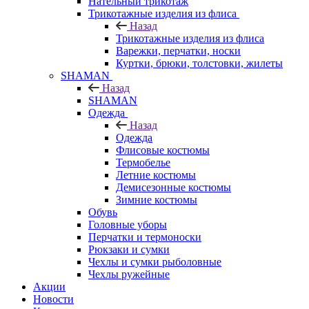
Нательный трикотаж
Трикотажные изделия из флиса
Назад
Трикотажные изделия из флиса
Варежки, перчатки, носки
Куртки, брюки, толстовки, жилеты
SHAMAN
Назад
SHAMAN
Одежда
Назад
Одежда
Флисовые костюмы
Термобелье
Летние костюмы
Демисезонные костюмы
Зимние костюмы
Обувь
Головные уборы
Перчатки и термоноски
Рюкзаки и сумки
Чехлы и сумки рыболовные
Чехлы ружейные
Акции
Новости