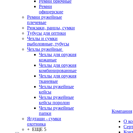
Ремни брючные
Ремни
офицерские
Ремни ружейные
плечевые
Рюкзаки, ранцы, сумки
Тубусы для оптики
Чехлы и сумки
рыболовные, тубусы
Чехлы ружейные
Чехлы для оружия
кожаные
Чехлы для оружия
комбинированные
Чехлы для оружия
тканевые
Чехлы ружейные
кейсы
Чехлы ружейные
кейсы поролон
Чехлы ружейные
Компания
папки
Ягдташи - сумки
О к
охотника
Сер
+ ЕЩЕ 5
Кон