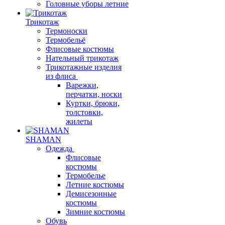
Головные уборы летние
Трикотаж
Термоноски
Термобельё
Флисовые костюмы
Нательный трикотаж
Трикотажные изделия
из флиса
Варежки,
перчатки, носки
Куртки, брюки,
толстовки,
жилеты
SHAMAN
Одежда
Флисовые
костюмы
Термобелье
Летние костюмы
Демисезонные
костюмы
Зимние костюмы
Обувь