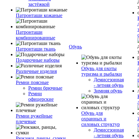
застёжкой
Патронташи кожаные
Патронташи
комбинированные
Обувь
Патронташи ткань
Подарочные наборы
Обувь для охоты
Различные изделия
туризма и рыбалки
Демисезонная
Ремни поясные
- летняя обувь
Ремни брючные
Зимняя обувь
Ремни
офицерские
Обувь для
Ремни ружейные
охранных и
плечевые
силовых структур
Демисезонная
- летняя обувь
Рюкзаки, ранцы, сумки