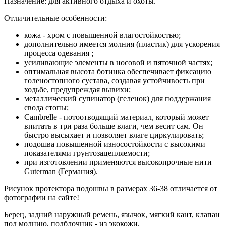
Назначение: для активного отдыха и охоты.
Отличительные особенности:
кожа - хром с повышенной влагостойкостью;
дополнительно имеется молния (пластик) для ускорения
процесса одевания ;
усиливающие элементы в носовой и пяточной частях;
оптимальная высота ботинка обеспечивает фиксацию
голеностопного сустава, создавая устойчивость при
ходьбе, предупреждая вывихи;
металлический супинатор (геленок) для поддержания
свода стопы;
Cambrelle - потоотводящий материал, который может
впитать в три раза больше влаги, чем весит сам. Он
быстро высыхает и позволяет влаге циркулировать;
подошва повышенной износостойкости с высокими
показателями грунтозацепляемости;
при изготовлении применяются высокопрочные нити
Guterman (Германия).
Рисунок протектора подошвы в размерах 36-38 отличается от
фотографии на сайте!
Берец, задний наружный ремень, язычок, мягкий кант, клапан
под молнию, подблочник - из экокожи.