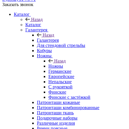
Заказать звонок
Каталог
Назад
Каталог
Галантерея
Назад
Галантерея
Для стендовой стрельбы
Кобуры
Ножны
Назад
Ножны
Германские
Европейские
Непальские
С рукояткой
Финские
Финские с застёжкой
Патронташи кожаные
Патронташи комбинированные
Патронташи ткань
Подарочные наборы
Различные изделия
Ремни поясные