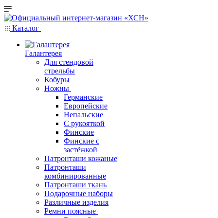
Каталог
Галантерея
Для стендовой
стрельбы
Кобуры
Ножны
Германские
Европейские
Непальские
С рукояткой
Финские
Финские с
застёжкой
Патронташи кожаные
Патронташи
комбинированные
Патронташи ткань
Подарочные наборы
Различные изделия
Ремни поясные