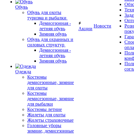
Обз
Обувь
Тех
Обувь для охоты
Зада
туризма и рыбалки
Опт
Демисезонная -
Новости
Роз
летняя обувь
Акции
поку
Зимняя обувь
Гара
Обувь для охранных и
Спос
силовых структур
опл
Демисезонная -
Пол
летняя обувь
кон
Зимняя обувь
Поль
согл
Одежда
Костюмы
демисезонные, зимние
для охоты
Костюмы
демисезонные, зимние
для рыбалки
Костюмы летние
Жилеты для охоты
Жилеты страховочные
Головные уборы
зимние, демисезонные