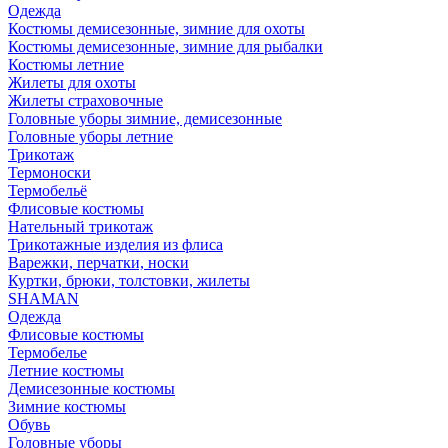
Одежда
Костюмы демисезонные, зимние для охоты
Костюмы демисезонные, зимние для рыбалки
Костюмы летние
Жилеты для охоты
Жилеты страховочные
Головные уборы зимние, демисезонные
Головные уборы летние
Трикотаж
Термоноски
Термобельё
Флисовые костюмы
Нательный трикотаж
Трикотажные изделия из флиса
Варежки, перчатки, носки
Куртки, брюки, толстовки, жилеты
SHAMAN
Одежда
Флисовые костюмы
Термобелье
Летние костюмы
Демисезонные костюмы
Зимние костюмы
Обувь
Головные уборы