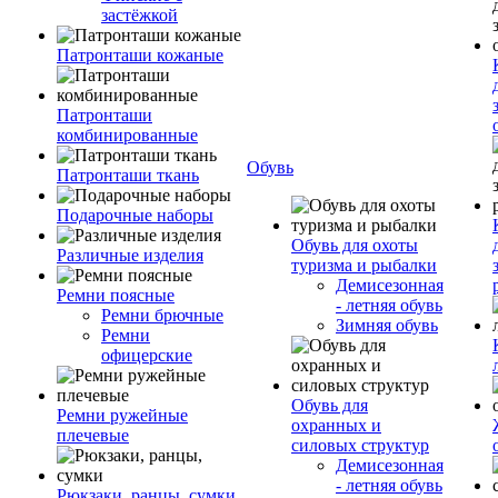
застёжкой
Патронташи кожаные
Патронташи
комбинированные
Обувь
Патронташи ткань
Подарочные наборы
Обувь для охоты
Различные изделия
туризма и рыбалки
Демисезонная
Ремни поясные
- летняя обувь
Ремни брючные
Зимняя обувь
Ремни
офицерские
Обувь для
Ремни ружейные
охранных и
плечевые
силовых структур
Демисезонная
- летняя обувь
Рюкзаки, ранцы, сумки