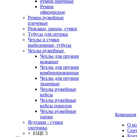
Ремни брючные
Ремни
офицерские
Ремни ружейные
плечевые
Рюкзаки, ранцы, сумки
Тубусы для оптики
Чехлы и сумки
рыболовные, тубусы
Чехлы ружейные
Чехлы для оружия
кожаные
Чехлы для оружия
комбинированные
Чехлы для оружия
тканевые
Чехлы ружейные
кейсы
Чехлы ружейные
кейсы поролон
Чехлы ружейные
Компания
папки
Ягдташи - сумки
О к
охотника
Сер
+ ЕЩЕ 5
Кон