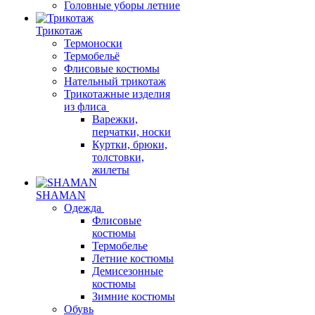
Головные уборы летние
Трикотаж
Термоноски
Термобельё
Флисовые костюмы
Нательный трикотаж
Трикотажные изделия
из флиса
Варежки,
перчатки, носки
Куртки, брюки,
толстовки,
жилеты
SHAMAN
Одежда
Флисовые
костюмы
Термобелье
Летние костюмы
Демисезонные
костюмы
Зимние костюмы
Обувь