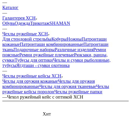
—
Каталог
—
Галантерея ХСН
Обувь
Одежда
Трикотаж
SHAMAN
—
Чехлы ружейные ХСН
Для стендовой стрельбы
Кобуры
Ножны
Патронташи
кожаные
Патронташи комбинированные
Патронташи
ткань
Подарочные наборы
Различные изделия
Ремни
поясные
Ремни ружейные плечевые
Рюкзаки, ранцы,
сумки
Тубусы для оптики
Чехлы и сумки рыболовные,
тубусы
Ягдташи - сумки охотника
—
Чехлы ружейные кейсы ХСН
Чехлы для оружия кожаные
Чехлы для оружия
комбинированные
Чехлы для оружия тканевые
Чехлы
ружейные кейсы поролон
Чехлы ружейные папки
—
Чехол ружейный кейс с оптикой ХСН
Хит