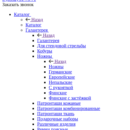
Заказать звонок
Каталог
Назад
Каталог
Галантерея
Назад
Галантерея
Для стендовой стрельбы
Кобуры
Ножны
Назад
Ножны
Германские
Европейские
Непальские
С рукояткой
Финские
Финские с застёжкой
Патронташи кожаные
Патронташи комбинированные
Патронташи ткань
Подарочные наборы
Различные изделия
Ремни поясные