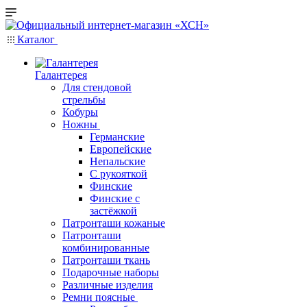
Каталог
Галантерея
Для стендовой
стрельбы
Кобуры
Ножны
Германские
Европейские
Непальские
С рукояткой
Финские
Финские с
застёжкой
Патронташи кожаные
Патронташи
комбинированные
Патронташи ткань
Подарочные наборы
Различные изделия
Ремни поясные