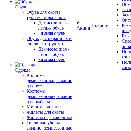
Обз
Обувь
Тех
Обувь для охоты
Зада
туризма и рыбалки
Опт
Демисезонная -
Новости
Роз
летняя обувь
Акции
поку
Зимняя обувь
Гара
Обувь для охранных и
Спос
силовых структур
опл
Демисезонная -
Пол
летняя обувь
кон
Зимняя обувь
Поль
согл
Одежда
Костюмы
демисезонные, зимние
для охоты
Костюмы
демисезонные, зимние
для рыбалки
Костюмы летние
Жилеты для охоты
Жилеты страховочные
Головные уборы
зимние, демисезонные