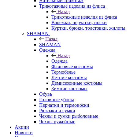
Нательный трикотаж
Трикотажные изделия из флиса
Назад
Трикотажные изделия из флиса
Варежки, перчатки, носки
Куртки, брюки, толстовки, жилеты
SHAMAN
Назад
SHAMAN
Одежда
Назад
Одежда
Флисовые костюмы
Термобелье
Летние костюмы
Демисезонные костюмы
Зимние костюмы
Обувь
Головные уборы
Перчатки и термоноски
Рюкзаки и сумки
Чехлы и сумки рыболовные
Чехлы ружейные
Акции
Новости