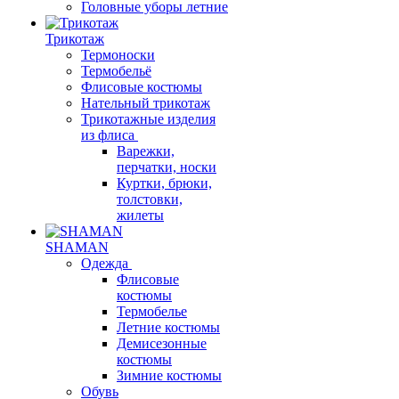
Головные уборы летние
Трикотаж
Термоноски
Термобельё
Флисовые костюмы
Нательный трикотаж
Трикотажные изделия
из флиса
Варежки,
перчатки, носки
Куртки, брюки,
толстовки,
жилеты
SHAMAN
Одежда
Флисовые
костюмы
Термобелье
Летние костюмы
Демисезонные
костюмы
Зимние костюмы
Обувь