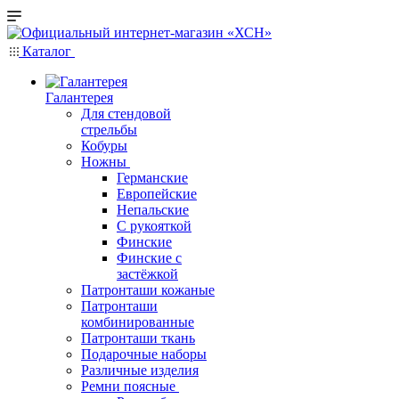
Каталог
Галантерея
Для стендовой
стрельбы
Кобуры
Ножны
Германские
Европейские
Непальские
С рукояткой
Финские
Финские с
застёжкой
Патронташи кожаные
Патронташи
комбинированные
Патронташи ткань
Подарочные наборы
Различные изделия
Ремни поясные