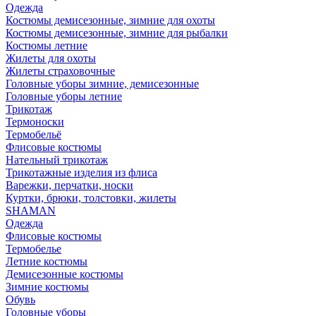
Одежда
Костюмы демисезонные, зимние для охоты
Костюмы демисезонные, зимние для рыбалки
Костюмы летние
Жилеты для охоты
Жилеты страховочные
Головные уборы зимние, демисезонные
Головные уборы летние
Трикотаж
Термоноски
Термобельё
Флисовые костюмы
Нательный трикотаж
Трикотажные изделия из флиса
Варежки, перчатки, носки
Куртки, брюки, толстовки, жилеты
SHAMAN
Одежда
Флисовые костюмы
Термобелье
Летние костюмы
Демисезонные костюмы
Зимние костюмы
Обувь
Головные уборы