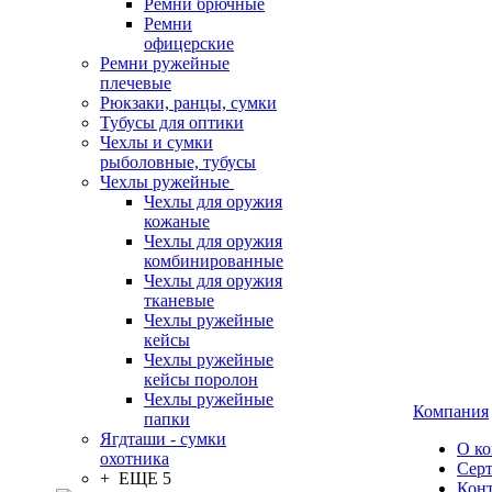
Ремни брючные
Ремни
офицерские
Ремни ружейные
плечевые
Рюкзаки, ранцы, сумки
Тубусы для оптики
Чехлы и сумки
рыболовные, тубусы
Чехлы ружейные
Чехлы для оружия
кожаные
Чехлы для оружия
комбинированные
Чехлы для оружия
тканевые
Чехлы ружейные
кейсы
Чехлы ружейные
кейсы поролон
Чехлы ружейные
Компания
папки
Ягдташи - сумки
О к
охотника
Сер
+ ЕЩЕ 5
Кон