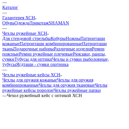
—
Каталог
—
Галантерея ХСН
Обувь
Одежда
Трикотаж
SHAMAN
—
Чехлы ружейные ХСН
Для стендовой стрельбы
Кобуры
Ножны
Патронташи
кожаные
Патронташи комбинированные
Патронташи
ткань
Подарочные наборы
Различные изделия
Ремни
поясные
Ремни ружейные плечевые
Рюкзаки, ранцы,
сумки
Тубусы для оптики
Чехлы и сумки рыболовные,
тубусы
Ягдташи - сумки охотника
—
Чехлы ружейные кейсы ХСН
Чехлы для оружия кожаные
Чехлы для оружия
комбинированные
Чехлы для оружия тканевые
Чехлы
ружейные кейсы поролон
Чехлы ружейные папки
—
Чехол ружейный кейс с оптикой ХСН