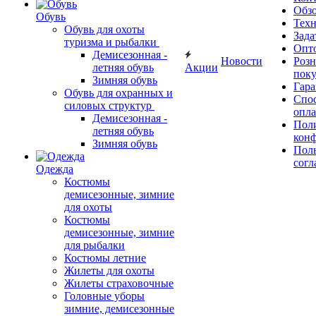
Обз
Обувь
Тех
Обувь для охоты
Зада
туризма и рыбалки
Опт
Демисезонная -
Новости
Роз
летняя обувь
Акции
поку
Зимняя обувь
Гара
Обувь для охранных и
Спос
силовых структур
опл
Демисезонная -
Пол
летняя обувь
кон
Зимняя обувь
Поль
согл
Одежда
Костюмы
демисезонные, зимние
для охоты
Костюмы
демисезонные, зимние
для рыбалки
Костюмы летние
Жилеты для охоты
Жилеты страховочные
Головные уборы
зимние, демисезонные