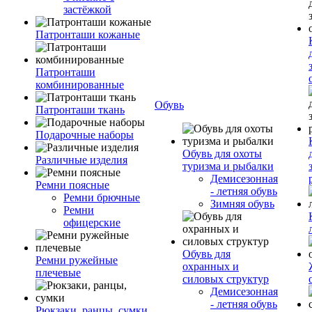
застёжкой
Патронташи кожаные
Патронташи
комбинированные
Обувь
Патронташи ткань
Подарочные наборы
Обувь для охоты
Различные изделия
туризма и рыбалки
Демисезонная
Ремни поясные
- летняя обувь
Ремни брючные
Зимняя обувь
Ремни
офицерские
Обувь для
Ремни ружейные
охранных и
плечевые
силовых структур
Демисезонная
- летняя обувь
Рюкзаки, ранцы, сумки