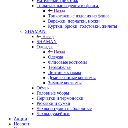
Нательный трикотаж
Трикотажные изделия из флиса
Назад
Трикотажные изделия из флиса
Варежки, перчатки, носки
Куртки, брюки, толстовки, жилеты
SHAMAN
Назад
SHAMAN
Одежда
Назад
Одежда
Флисовые костюмы
Термобелье
Летние костюмы
Демисезонные костюмы
Зимние костюмы
Обувь
Головные уборы
Перчатки и термоноски
Рюкзаки и сумки
Чехлы и сумки рыболовные
Чехлы ружейные
Акции
Новости