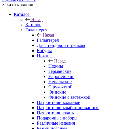
Заказать звонок
Каталог
Назад
Каталог
Галантерея
Назад
Галантерея
Для стендовой стрельбы
Кобуры
Ножны
Назад
Ножны
Германские
Европейские
Непальские
С рукояткой
Финские
Финские с застёжкой
Патронташи кожаные
Патронташи комбинированные
Патронташи ткань
Подарочные наборы
Различные изделия
Ремни поясные