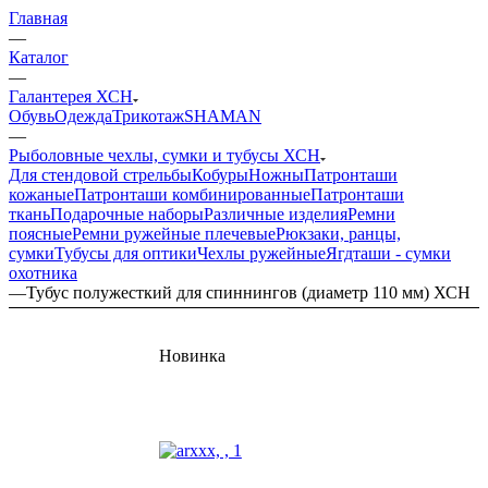
Главная
—
Каталог
—
Галантерея ХСН
Обувь
Одежда
Трикотаж
SHAMAN
—
Рыболовные чехлы, сумки и тубусы ХСН
Для стендовой стрельбы
Кобуры
Ножны
Патронташи
кожаные
Патронташи комбинированные
Патронташи
ткань
Подарочные наборы
Различные изделия
Ремни
поясные
Ремни ружейные плечевые
Рюкзаки, ранцы,
сумки
Тубусы для оптики
Чехлы ружейные
Ягдташи - сумки
охотника
—
Тубус полужесткий для спиннингов (диаметр 110 мм) ХСН
Новинка