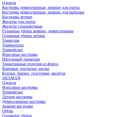
Одежда
Костюмы демисезонные, зимние для охоты
Костюмы демисезонные, зимние для рыбалки
Костюмы летние
Жилеты для охоты
Жилеты страховочные
Головные уборы зимние, демисезонные
Головные уборы летние
Трикотаж
Термоноски
Термобельё
Флисовые костюмы
Нательный трикотаж
Трикотажные изделия из флиса
Варежки, перчатки, носки
Куртки, брюки, толстовки, жилеты
SHAMAN
Одежда
Флисовые костюмы
Термобелье
Летние костюмы
Демисезонные костюмы
Зимние костюмы
Обувь
Головные уборы