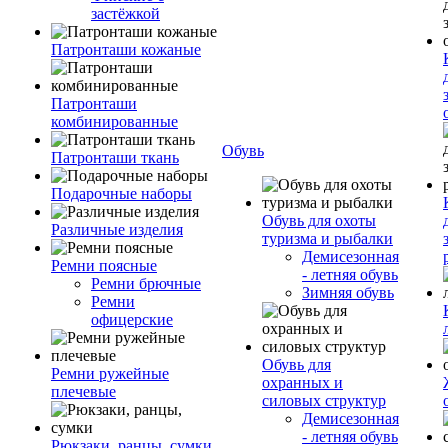
застёжкой
Патронташи кожаные
Патронташи
комбинированные
Обувь
Патронташи ткань
Подарочные наборы
Обувь для охоты
Различные изделия
туризма и рыбалки
Демисезонная
Ремни поясные
- летняя обувь
Ремни брючные
Зимняя обувь
Ремни
офицерские
Обувь для
Ремни ружейные
охранных и
плечевые
силовых структур
Демисезонная
- летняя обувь
Рюкзаки, ранцы, сумки