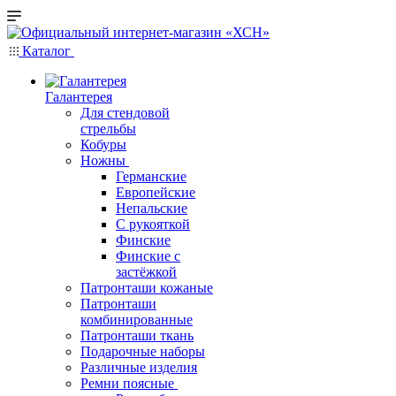
Каталог
Галантерея
Для стендовой
стрельбы
Кобуры
Ножны
Германские
Европейские
Непальские
С рукояткой
Финские
Финские с
застёжкой
Патронташи кожаные
Патронташи
комбинированные
Патронташи ткань
Подарочные наборы
Различные изделия
Ремни поясные