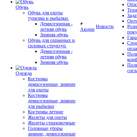
Обз
Обувь
Тех
Обувь для охоты
Зада
туризма и рыбалки
Опт
Демисезонная -
Новости
Роз
летняя обувь
Акции
поку
Зимняя обувь
Гара
Обувь для охранных и
Спос
силовых структур
опл
Демисезонная -
Пол
летняя обувь
кон
Зимняя обувь
Поль
согл
Одежда
Костюмы
демисезонные, зимние
для охоты
Костюмы
демисезонные, зимние
для рыбалки
Костюмы летние
Жилеты для охоты
Жилеты страховочные
Головные уборы
зимние, демисезонные