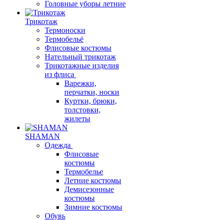
Головные уборы летние
Трикотаж
Термоноски
Термобельё
Флисовые костюмы
Нательный трикотаж
Трикотажные изделия
из флиса
Варежки,
перчатки, носки
Куртки, брюки,
толстовки,
жилеты
SHAMAN
Одежда
Флисовые
костюмы
Термобелье
Летние костюмы
Демисезонные
костюмы
Зимние костюмы
Обувь