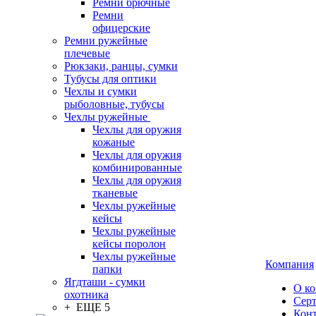
Ремни брючные
Ремни
офицерские
Ремни ружейные
плечевые
Рюкзаки, ранцы, сумки
Тубусы для оптики
Чехлы и сумки
рыболовные, тубусы
Чехлы ружейные
Чехлы для оружия
кожаные
Чехлы для оружия
комбинированные
Чехлы для оружия
тканевые
Чехлы ружейные
кейсы
Чехлы ружейные
кейсы поролон
Чехлы ружейные
Компания
папки
Ягдташи - сумки
О к
охотника
Сер
+ ЕЩЕ 5
Кон