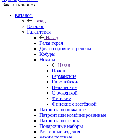
Заказать звонок
Каталог
Назад
Каталог
Галантерея
Назад
Галантерея
Для стендовой стрельбы
Кобуры
Ножны
Назад
Ножны
Германские
Европейские
Непальские
С рукояткой
Финские
Финские с застёжкой
Патронташи кожаные
Патронташи комбинированные
Патронташи ткань
Подарочные наборы
Различные изделия
Ремни поясные