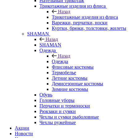
Нательный трикотаж
Трикотажные изделия из флиса
Назад
Трикотажные изделия из флиса
Варежки, перчатки, носки
Куртки, брюки, толстовки, жилеты
SHAMAN
Назад
SHAMAN
Одежда
Назад
Одежда
Флисовые костюмы
Термобелье
Летние костюмы
Демисезонные костюмы
Зимние костюмы
Обувь
Головные уборы
Перчатки и термоноски
Рюкзаки и сумки
Чехлы и сумки рыболовные
Чехлы ружейные
Акции
Новости