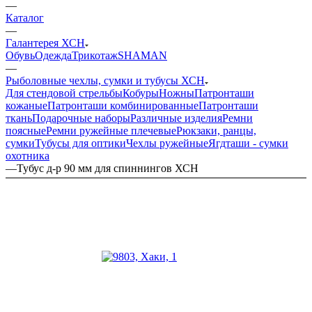
—
Каталог
—
Галантерея ХСН
Обувь
Одежда
Трикотаж
SHAMAN
—
Рыболовные чехлы, сумки и тубусы ХСН
Для стендовой стрельбы
Кобуры
Ножны
Патронташи
кожаные
Патронташи комбинированные
Патронташи
ткань
Подарочные наборы
Различные изделия
Ремни
поясные
Ремни ружейные плечевые
Рюкзаки, ранцы,
сумки
Тубусы для оптики
Чехлы ружейные
Ягдташи - сумки
охотника
—
Тубус д-р 90 мм для спиннингов ХСН