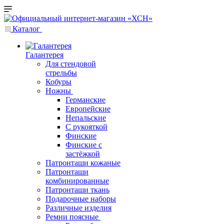
Каталог
Галантерея
Для стендовой
стрельбы
Кобуры
Ножны
Германские
Европейские
Непальские
С рукояткой
Финские
Финские с
застёжкой
Патронташи кожаные
Патронташи
комбинированные
Патронташи ткань
Подарочные наборы
Различные изделия
Ремни поясные