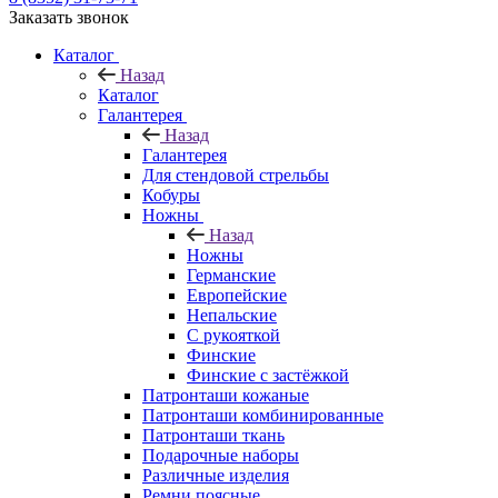
Заказать звонок
Каталог
Назад
Каталог
Галантерея
Назад
Галантерея
Для стендовой стрельбы
Кобуры
Ножны
Назад
Ножны
Германские
Европейские
Непальские
С рукояткой
Финские
Финские с застёжкой
Патронташи кожаные
Патронташи комбинированные
Патронташи ткань
Подарочные наборы
Различные изделия
Ремни поясные