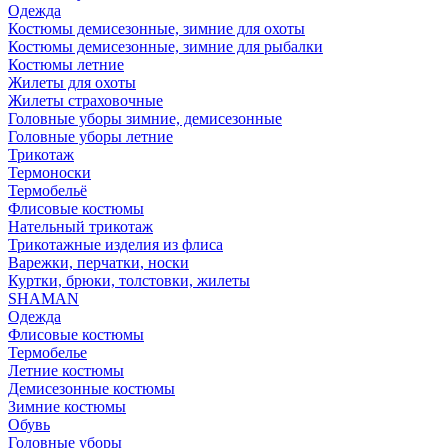
Одежда
Костюмы демисезонные, зимние для охоты
Костюмы демисезонные, зимние для рыбалки
Костюмы летние
Жилеты для охоты
Жилеты страховочные
Головные уборы зимние, демисезонные
Головные уборы летние
Трикотаж
Термоноски
Термобельё
Флисовые костюмы
Нательный трикотаж
Трикотажные изделия из флиса
Варежки, перчатки, носки
Куртки, брюки, толстовки, жилеты
SHAMAN
Одежда
Флисовые костюмы
Термобелье
Летние костюмы
Демисезонные костюмы
Зимние костюмы
Обувь
Головные уборы