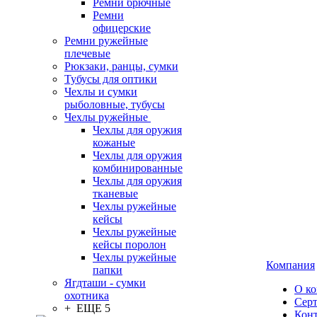
Ремни брючные
Ремни
офицерские
Ремни ружейные
плечевые
Рюкзаки, ранцы, сумки
Тубусы для оптики
Чехлы и сумки
рыболовные, тубусы
Чехлы ружейные
Чехлы для оружия
кожаные
Чехлы для оружия
комбинированные
Чехлы для оружия
тканевые
Чехлы ружейные
кейсы
Чехлы ружейные
кейсы поролон
Чехлы ружейные
Компания
папки
Ягдташи - сумки
О к
охотника
Сер
+ ЕЩЕ 5
Кон