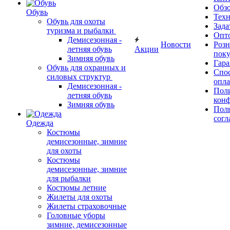
Обз
Обувь
Тех
Обувь для охоты
Зада
туризма и рыбалки
Опт
Демисезонная -
Новости
Роз
летняя обувь
Акции
поку
Зимняя обувь
Гара
Обувь для охранных и
Спос
силовых структур
опл
Демисезонная -
Пол
летняя обувь
кон
Зимняя обувь
Поль
согл
Одежда
Костюмы
демисезонные, зимние
для охоты
Костюмы
демисезонные, зимние
для рыбалки
Костюмы летние
Жилеты для охоты
Жилеты страховочные
Головные уборы
зимние, демисезонные