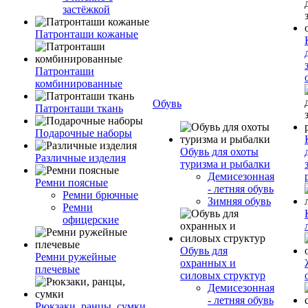
застёжкой
Патронташи кожаные
Патронташи
комбинированные
Обувь
Патронташи ткань
Подарочные наборы
Обувь для охоты
Различные изделия
туризма и рыбалки
Демисезонная
Ремни поясные
- летняя обувь
Ремни брючные
Зимняя обувь
Ремни
офицерские
Обувь для
Ремни ружейные
охранных и
плечевые
силовых структур
Демисезонная
- летняя обувь
Рюкзаки, ранцы, сумки