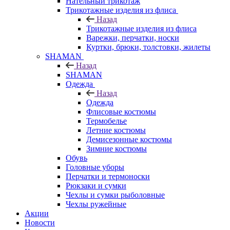
Нательный трикотаж
Трикотажные изделия из флиса
Назад
Трикотажные изделия из флиса
Варежки, перчатки, носки
Куртки, брюки, толстовки, жилеты
SHAMAN
Назад
SHAMAN
Одежда
Назад
Одежда
Флисовые костюмы
Термобелье
Летние костюмы
Демисезонные костюмы
Зимние костюмы
Обувь
Головные уборы
Перчатки и термоноски
Рюкзаки и сумки
Чехлы и сумки рыболовные
Чехлы ружейные
Акции
Новости