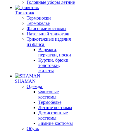
Головные уборы летние
Трикотаж
Термоноски
Термобельё
Флисовые костюмы
Нательный трикотаж
Трикотажные изделия
из флиса
Варежки,
перчатки, носки
Куртки, брюки,
толстовки,
жилеты
SHAMAN
Одежда
Флисовые
костюмы
Термобелье
Летние костюмы
Демисезонные
костюмы
Зимние костюмы
Обувь