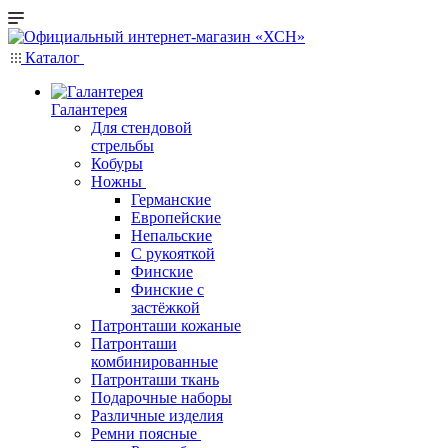
Каталог
Галантерея
Для стендовой
стрельбы
Кобуры
Ножны
Германские
Европейские
Непальские
С рукояткой
Финские
Финские с
застёжкой
Патронташи кожаные
Патронташи
комбинированные
Патронташи ткань
Подарочные наборы
Различные изделия
Ремни поясные