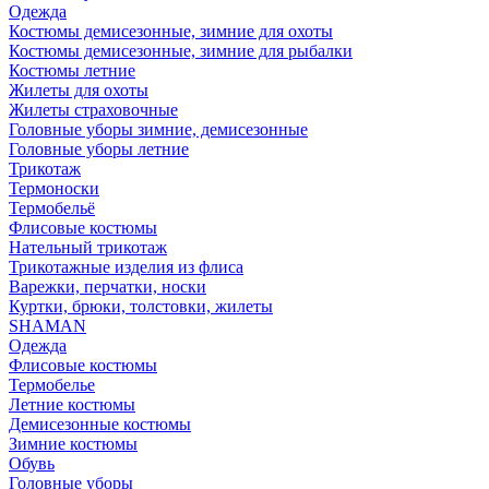
Одежда
Костюмы демисезонные, зимние для охоты
Костюмы демисезонные, зимние для рыбалки
Костюмы летние
Жилеты для охоты
Жилеты страховочные
Головные уборы зимние, демисезонные
Головные уборы летние
Трикотаж
Термоноски
Термобельё
Флисовые костюмы
Нательный трикотаж
Трикотажные изделия из флиса
Варежки, перчатки, носки
Куртки, брюки, толстовки, жилеты
SHAMAN
Одежда
Флисовые костюмы
Термобелье
Летние костюмы
Демисезонные костюмы
Зимние костюмы
Обувь
Головные уборы