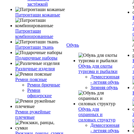
застёжкой
Патронташи кожаные
Патронташи
комбинированные
Обувь
Патронташи ткань
Подарочные наборы
Обувь для охоты
Различные изделия
туризма и рыбалки
Демисезонная
Ремни поясные
- летняя обувь
Ремни брючные
Зимняя обувь
Ремни
офицерские
Обувь для
Ремни ружейные
охранных и
плечевые
силовых структур
Демисезонная
- летняя обувь
Рюкзаки, ранцы, сумки