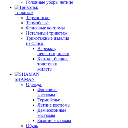
Головные уборы летние
Трикотаж
Термоноски
Термобельё
Флисовые костюмы
Нательный трикотаж
Трикотажные изделия
из флиса
Варежки,
перчатки, носки
Куртки, брюки,
толстовки,
жилеты
SHAMAN
Одежда
Флисовые
костюмы
Термобелье
Летние костюмы
Демисезонные
костюмы
Зимние костюмы
Обувь