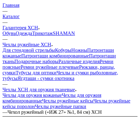
Главная
—
Каталог
—
Галантерея ХСН
Обувь
Одежда
Трикотаж
SHAMAN
—
Чехлы ружейные ХСН
Для стендовой стрельбы
Кобуры
Ножны
Патронташи
кожаные
Патронташи комбинированные
Патронташи
ткань
Подарочные наборы
Различные изделия
Ремни
поясные
Ремни ружейные плечевые
Рюкзаки, ранцы,
сумки
Тубусы для оптики
Чехлы и сумки рыболовные,
тубусы
Ягдташи - сумки охотника
—
Чехлы ХСН для оружия тканевые
Чехлы для оружия кожаные
Чехлы для оружия
комбинированные
Чехлы ружейные кейсы
Чехлы ружейные
кейсы поролон
Чехлы ружейные папки
—
Чехол ружейный («ИЖ 27» №1, 84 см) ХСН