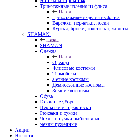
Нательный трикотаж
Трикотажные изделия из флиса
Назад
Трикотажные изделия из флиса
Варежки, перчатки, носки
Куртки, брюки, толстовки, жилеты
SHAMAN
Назад
SHAMAN
Одежда
Назад
Одежда
Флисовые костюмы
Термобелье
Летние костюмы
Демисезонные костюмы
Зимние костюмы
Обувь
Головные уборы
Перчатки и термоноски
Рюкзаки и сумки
Чехлы и сумки рыболовные
Чехлы ружейные
Акции
Новости