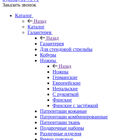
Заказать звонок
Каталог
Назад
Каталог
Галантерея
Назад
Галантерея
Для стендовой стрельбы
Кобуры
Ножны
Назад
Ножны
Германские
Европейские
Непальские
С рукояткой
Финские
Финские с застёжкой
Патронташи кожаные
Патронташи комбинированные
Патронташи ткань
Подарочные наборы
Различные изделия
Ремни поясные