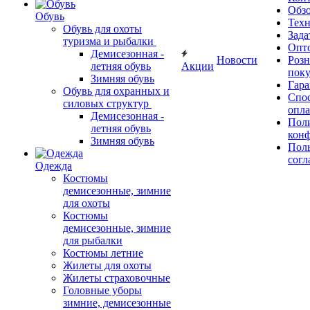
Обз
Обувь
Тех
Обувь для охоты
Зада
туризма и рыбалки
Опт
Демисезонная -
Новости
Роз
летняя обувь
Акции
поку
Зимняя обувь
Гара
Обувь для охранных и
Спос
силовых структур
опл
Демисезонная -
Пол
летняя обувь
кон
Зимняя обувь
Поль
согл
Одежда
Костюмы
демисезонные, зимние
для охоты
Костюмы
демисезонные, зимние
для рыбалки
Костюмы летние
Жилеты для охоты
Жилеты страховочные
Головные уборы
зимние, демисезонные