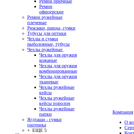
Ремни брючные
Ремни
офицерские
Ремни ружейные
плечевые
Рюкзаки, ранцы, сумки
Тубусы для оптики
Чехлы и сумки
рыболовные, тубусы
Чехлы ружейные
Чехлы для оружия
кожаные
Чехлы для оружия
комбинированные
Чехлы для оружия
тканевые
Чехлы ружейные
кейсы
Чехлы ружейные
кейсы поролон
Чехлы ружейные
Компания
папки
Ягдташи - сумки
О к
охотника
Сер
+ ЕЩЕ 5
Кон