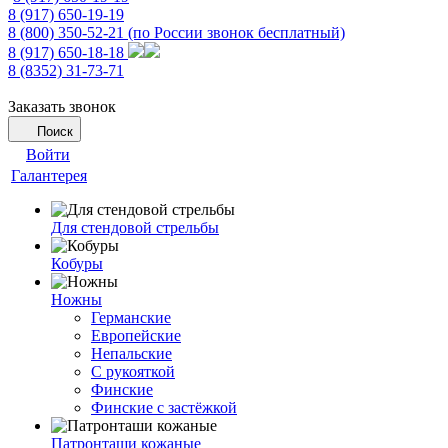
8 (917) 650-19-19
8 (800) 350-52-21
(по России звонок бесплатный)
8 (917) 650-18-18
8 (8352) 31-73-71
Заказать звонок
Поиск
Войти
Галантерея
Для стендовой стрельбы
Кобуры
Ножны
Германские
Европейские
Непальские
С рукояткой
Финские
Финские с застёжкой
Патронташи кожаные