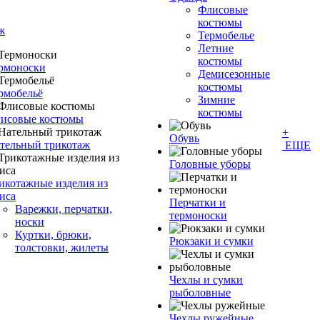
Флисовые
костюмы
ж
Термобелье
Летние
костюмы
рмоноски
Демисезонные
костюмы
рмобельё
Зимние
костюмы
исовые костюмы
+
Обувь
тельный трикотаж
ЕЩЕ
Головные уборы
икотажные изделия из
иса
Перчатки и
Варежки, перчатки,
термоноски
носки
Куртки, брюки,
Рюкзаки и сумки
толстовки, жилеты
Чехлы и сумки
рыболовные
Чехлы ружейные