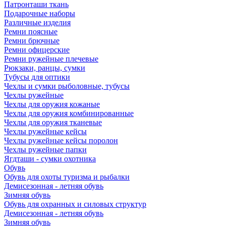
Патронташи ткань
Подарочные наборы
Различные изделия
Ремни поясные
Ремни брючные
Ремни офицерские
Ремни ружейные плечевые
Рюкзаки, ранцы, сумки
Тубусы для оптики
Чехлы и сумки рыболовные, тубусы
Чехлы ружейные
Чехлы для оружия кожаные
Чехлы для оружия комбинированные
Чехлы для оружия тканевые
Чехлы ружейные кейсы
Чехлы ружейные кейсы поролон
Чехлы ружейные папки
Ягдташи - сумки охотника
Обувь
Обувь для охоты туризма и рыбалки
Демисезонная - летняя обувь
Зимняя обувь
Обувь для охранных и силовых структур
Демисезонная - летняя обувь
Зимняя обувь