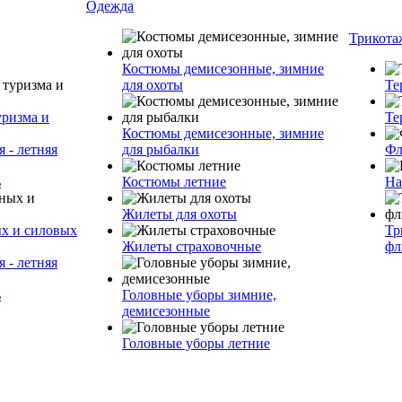
Одежда
Трикота
Костюмы демисезонные, зимние
для охоты
Те
уризма и
Те
Костюмы демисезонные, зимние
 - летняя
для рыбалки
Фл
ь
Костюмы летние
На
Жилеты для охоты
ых и силовых
Тр
Жилеты страховочные
фл
 - летняя
ь
Головные уборы зимние,
демисезонные
Головные уборы летние