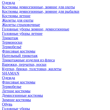
Одежда
Костюмы демисезонные, зимние для охоты
Костюмы демисезонные, зимние для рыбалки
Костюмы летние
Жилеты для охоты
Жилеты страховочные
Головные уборы зимние, демисезонные
Головные уборы летние
Трикотаж
Термоноски
Термобельё
Флисовые костюмы
Нательный трикотаж
Трикотажные изделия из флиса
Варежки, перчатки, носки
Куртки, брюки, толстовки, жилеты
SHAMAN
Одежда
Флисовые костюмы
Термобелье
Летние костюмы
Демисезонные костюмы
Зимние костюмы
Обувь
Головные уборы