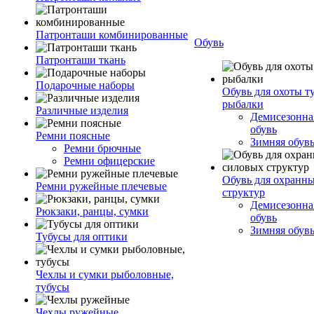
Патронташи комбинированные
Обувь
Патронташи ткань
Подарочные наборы
Обувь для охоты т
рыбалки
Различные изделия
Демисезонная
обувь
Ремни поясные
Зимняя обув
Ремни брючные
Ремни офицерские
Обувь для охранн
Ремни ружейные плечевые
структур
Демисезонная
Рюкзаки, ранцы, сумки
обувь
Зимняя обув
Тубусы для оптики
Чехлы и сумки рыболовные,
тубусы
Чехлы ружейные